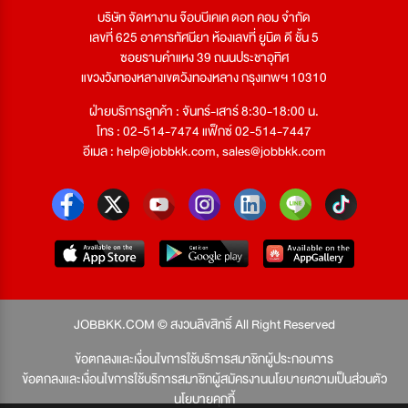
บริษัท จัดหางาน จ๊อบบีเคเค ดอท คอม จำกัด
เลขที่ 625 อาคารทัศนียา ห้องเลขที่ ยูนิต ดี ชั้น 5
ซอยรามคำแหง 39 ถนนประชาอุทิศ
แขวงวังทองหลางเขตวังทองหลาง กรุงเทพฯ 10310
ฝ่ายบริการลูกค้า : จันทร์-เสาร์ 8:30-18:00 น.
โทร : 02-514-7474 แฟ็กซ์ 02-514-7447
อีเมล :
help@jobbkk.com
,
sales@jobbkk.com
JOBBKK.COM © สงวนลิขสิทธิ์ All Right Reserved
ข้อตกลงและเงื่อนไขการใช้บริการสมาชิกผู้ประกอบการ
ข้อตกลงและเงื่อนไขการใช้บริการสมาชิกผู้สมัครงาน
นโยบายความเป็นส่วนตัว
นโยบายคุกกี้