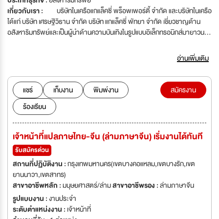
ประเภทธุรกิจ :
อสังหาริมทรัพย์
เกี่ยวกับเรา :
บริษัทในเครือแกแล็คซี่ พร็อพเพอร์ตี้ จำกัด และบริษัทในเครือ
ได้แก่ บริษัท เศรษฐิวิธาน จำกัด บริษัท แกแล็คซี่ พัทยา จำกัด เชี่ยวชาญด้าน
อสังหาริมทรัพย์และเป็นผู้นำด้านความบันเทิงในรูปแบบอิเล็กทรอนิกส์มายาวนา
นกว่า 30 ปี บริษัทในเครือแกแล็คซี่ พร็อพเพอร์ตี้ ได้ดำเนินธุรกิจหลากหลาย
ประเภท ได้แก่ ธุรกิจอาคารสำนักงานให้เช่า , ธุรกิจพัฒนาอสังหาริมทรัพย์
อ่านเพิ่มเติม
, ธุรกิจโรงแรม , ธุรกิจตู้เกมส์ตามห้างสรรพสินค้า ทั่วประเทศ , ธุรกิจเกมส์
online & Mobile , ธุรกิจท่องเที่ยว , ธุรกิจนำเข้าสินค้าจากต่างประเทศ
เพื่อรองรับการขยายตัวของตลาดและการเติบโตของบริษัท จึงเปิดรับสมัครผู้ที่มี
แชร์
เก็บงาน
พิมพ์งาน
สมัครงาน
ความสนใจในตำแหน่งงานต่างๆเข้ามาเป็นครอบครัวเดียวกับเราดังนี้
ร้องเรียน
เจ้าหน้าที่แปลภาษไทย-จีน (ล่ามภาษาจีน) เริ่มงานได้ทันที
รับสมัครด่วน
สถานที่ปฏิบัติงาน :
กรุงเทพมหานคร(เขตบางคอแหลม,เขตบางรัก,เขต
ยานนาวา,เขตสาทร)
สาขาอาชีพหลัก :
มนุษยศาสตร์/ล่าม
สาขาอาชีพรอง :
ล่ามภาษาจีน
รูปแบบงาน :
งานประจำ
ระดับตำแหน่งงาน :
เจ้าหน้าที่