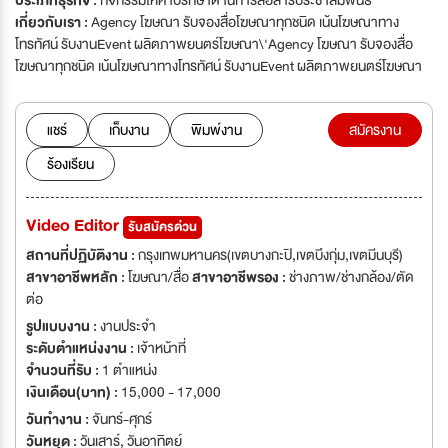
ประเภทธุรกิจ :
กิจกรรมให้คำปรึกษาด้านการสื่อสารประชาสัมพันธ์
เกี่ยวกับเรา :
Agency โฆษณา รับจองสื่อโฆษณาทุกชนิด เน้นโฆษณาทาง
โทรทัศน์ รับงานEvent ผลิตภาพยนตร์โฆษณา\'Agency โฆษณา รับจองสื่อ
โฆษณาทุกชนิด เน้นโฆษณาทางโทรทัศน์ รับงานEvent ผลิตภาพยนตร์โฆษณา
แชร์
เก็บงาน
พิมพ์งาน
สมัครงาน
ร้องเรียน
Video Editor
รับสมัครด่วน
สถานที่ปฏิบัติงาน :
กรุงเทพมหานคร(เขตบางกะปิ,เขตบึงกุ่ม,เขตมีนบุรี)
สาขาอาชีพหลัก :
โฆษณา/สื่อ
สาขาอาชีพรอง :
ช่างภาพ/ช่างกล้อง/ตัด
ต่อ
รูปแบบงาน :
งานประจำ
ระดับตำแหน่งงาน :
เจ้าหน้าที่
จำนวนที่รับ :
1 ตำแหน่ง
เงินเดือน(บาท) :
15,000 - 17,000
วันทำงาน :
จันทร์-ศุกร์
วันหยุด :
วันเสาร์
,
วันอาทิตย์