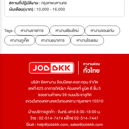
สถานที่ปฏิบัติงาน :
กรุงเทพมหานคร
เงินเดือน(บาท) :
10,000 - 16,000
Tags :
หางานราชการ
หางานเชียงใหม่
หางานขอนแก่น
หางานภูเก็ต
หางานธนาคาร
หางานโรงแรม
บริษัท จัดหางาน จ๊อบบีเคเค ดอท คอม จำกัด
เลขที่ 625 อาคารทัศนียา ห้องเลขที่ ยูนิต ดี ชั้น 5
ซอยรามคำแหง 39 ถนนประชาอุทิศ
แขวงวังทองหลางเขตวังทองหลาง กรุงเทพฯ 10310
ฝ่ายบริการลูกค้า : จันทร์-เสาร์ 8:30-18:00 น.
โทร : 02-514-7474 แฟ็กซ์ 02-514-7447
อีเมล :
help@jobbkk.com
,
sales@jobbkk.com