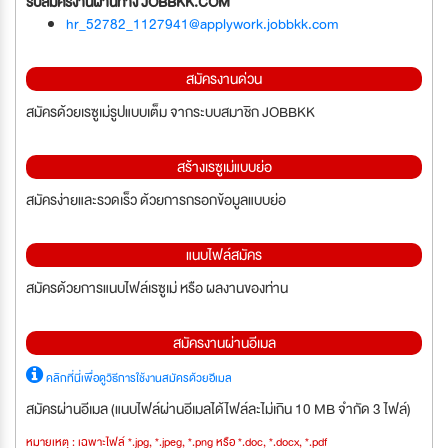
รับสมัครงานผ่านทาง JOBBKK.COM
hr_52782_1127941@applywork.jobbkk.com
สมัครงานด่วน
สมัครด้วยเรซูเม่รูปแบบเต็ม จากระบบสมาชิก JOBBKK
สร้างเรซูเม่แบบย่อ
สมัครง่ายและรวดเร็ว ด้วยการกรอกข้อมูลแบบย่อ
แนบไฟล์สมัคร
สมัครด้วยการแนบไฟล์เรซูเม่ หรือ ผลงานของท่าน
สมัครงานผ่านอีเมล
คลิกที่นี่เพื่อดูวิธีการใช้งานสมัครด้วยอีเมล
สมัครผ่านอีเมล (แนบไฟล์ผ่านอีเมลได้ไฟล์ละไม่เกิน 10 MB จำกัด 3 ไฟล์)
หมายเหตุ : เฉพาะไฟล์ *.jpg, *.jpeg, *.png หรือ *.doc, *.docx, *.pdf