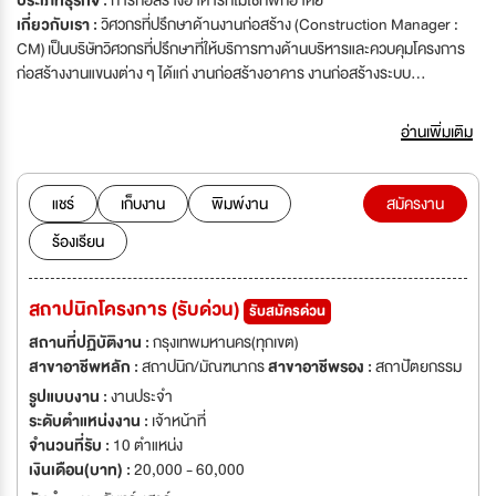
ประเภทธุรกิจ :
การก่อสร้างอาคารที่ไม่ใช่ที่พักอาศัย
เกี่ยวกับเรา :
วิศวกรที่ปรึกษาด้านงานก่อสร้าง (Construction Manager :
CM) เป็นบริษัทวิศวกรที่ปรึกษาที่ให้บริการทางด้านบริหารและควบคุมโครงการ
ก่อสร้างงานแขนงต่าง ๆ ได้แก่ งานก่อสร้างอาคาร งานก่อสร้างระบบ
สาธารณูปโภคพื้นฐานต่างๆงานโยธา งานโครงสร้าง งานสถาปัตยกรรม งาน
ระบบต่างๆ งานสำรวจปริมาณงานและราคา รวมถึงโครงการก่อสร้างที่ต้อง
อ่านเพิ่มเติม
อาศัยความชำนาญเฉพาะด้าน มีกลุ่มลูกค้าเป้าหมายทั้งที่เป็นโครงการก่อสร้าง
ของภาครัฐและภาคเอกชนโดยให้คำปรึกษา ให้บริการบริหารโครงการ บริหาร
งานก่อสร้าง และควบคุมการก่อสร้างทุกแขนง เพื่อให้โครงการบรรลุวัตถุประสงค์
แชร์
เก็บงาน
พิมพ์งาน
สมัครงาน
และเป้าหมายของเจ้าของโครงการ ทั้งด้านคุณภาพ เวลาในการดำเนินงานและงบ
ร้องเรียน
ประมาณ
สถาปนิกโครงการ (รับด่วน)
รับสมัครด่วน
สถานที่ปฏิบัติงาน :
กรุงเทพมหานคร(ทุกเขต)
สาขาอาชีพหลัก :
สถาปนิก/มัณฑนากร
สาขาอาชีพรอง :
สถาปัตยกรรม
รูปแบบงาน :
งานประจำ
ระดับตำแหน่งงาน :
เจ้าหน้าที่
จำนวนที่รับ :
10 ตำแหน่ง
เงินเดือน(บาท) :
20,000 - 60,000