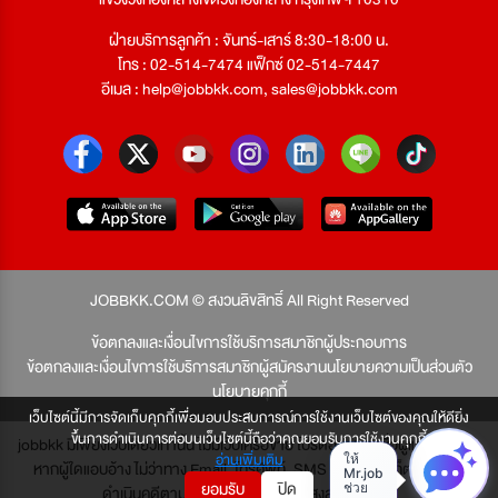
ฝ่ายบริการลูกค้า : จันทร์-เสาร์ 8:30-18:00 น.
โทร : 02-514-7474 แฟ็กซ์ 02-514-7447
อีเมล :
help@jobbkk.com
,
sales@jobbkk.com
JOBBKK.COM © สงวนลิขสิทธิ์ All Right Reserved
ข้อตกลงและเงื่อนไขการใช้บริการสมาชิกผู้ประกอบการ
ข้อตกลงและเงื่อนไขการใช้บริการสมาชิกผู้สมัครงาน
นโยบายความเป็นส่วนตัว
นโยบายคุกกี้
เว็บไซต์นี้มีการจัดเก็บคุกกี้เพื่อมอบประสบการณ์การใช้งานเว็บไซต์ของคุณให้ดียิ่ง
ขึ้นการดำเนินการต่อบนเว็บไซต์นี้ถือว่าคุณยอมรับการใช้งานคุกกี้
jobbkk มีเพียงเว็บเดียวเท่านั้น ไม่มีเว็บเครือข่าย โปรดอย่าหลงเชื่อผู้แอบอ้าง และ
อ่านเพิ่มเติม
หากผู้ใดแอบอ้าง ไม่ว่าทาง Email, โทรศัพท์, SMS หรือทางใดก็ตาม จะถูก
ยอมรับ
ปิด
ดำเนินคดีตามที่กฎหมายบัญญัติไว้สูงสุด