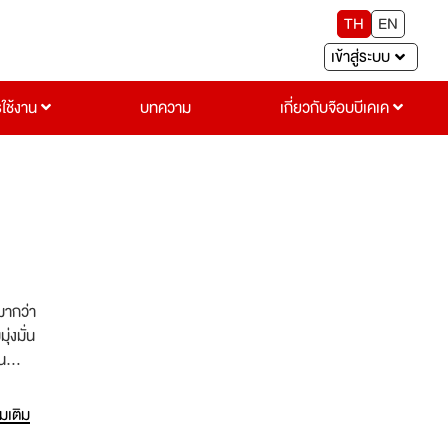
TH
EN
เข้าสู่ระบบ
รใช้งาน
บทความ
เกี่ยวกับจ๊อบบีเคเค
มากว่า
่งมั่น
น
พันธ
ด้วย
่มเติม
นึ่งใน