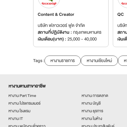
Content & Creator
QC
บริษัท ฟลาวเวอร์ ฟูด จำกัด
บริษั
สถานที่ปฏิบัติงาน :
กรุงเทพมหานคร
สถานท
เงินเดือน(บาท) :
25,000 - 40,000
เงินเ
Tags :
หางานราชการ
หางานเชียงใหม่
ห
หางานตามสาขาอาชีพ
หางาน Part Time
หางาน การตลาด
หางาน โปรแกรมเมอร์
หางาน บัญชี
หางาน โรงแรม
หางาน ธุรการ
หางาน IT
หางาน ในห้าง
หางาน พนักงานชั่วคราว
หางาน ประชาสัมพันธ์