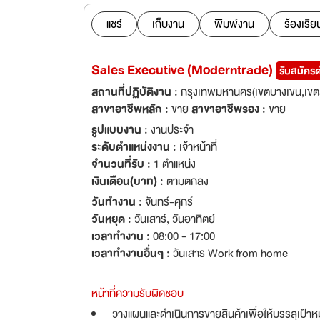
ชีวิตประจำวันของค
อุตสาหกรรมอาหาร ห
แชร์
เก็บงาน
พิมพ์งาน
ร้องเรีย
Sales Executive (Moderntrade)
รับสมัครด
สถานที่ปฏิบัติงาน :
กรุงเทพมหานคร(เขตบางเขน,เขต
สาขาอาชีพหลัก :
ขาย
สาขาอาชีพรอง :
ขาย
รูปแบบงาน :
งานประจำ
ระดับตำแหน่งงาน :
เจ้าหน้าที่
จำนวนที่รับ :
1 ตำแหน่ง
เงินเดือน(บาท) :
ตามตกลง
วันทำงาน :
จันทร์-ศุกร์
วันหยุด :
วันเสาร์
,
วันอาทิตย์
เวลาทำงาน :
08:00 - 17:00
เวลาทำงานอื่นๆ :
วันเสาร Work from home
หน้าที่ความรับผิดชอบ
วางแผนและดำเนินการขายสินค้าเพื่อให้บรรลุเป้