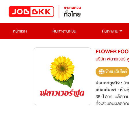
หน้าแรก
ค้นหางานด่วน
ค้นหางาน
FLOWER FOOD
บริษัท ฟลาวเวอร์ ฟ
เข้าชมเว็บไซต์
ประเภทธุรกิจ :
อาห
เกี่ยวกับเรา :
ห้าง
36 ปี อาทิ เมล็ดทา
ที่จะส่งมอบผลิตภ
GHP, HACCP และ H
สัญญา (Contract F
แนวคิดการพัฒนาที่ย