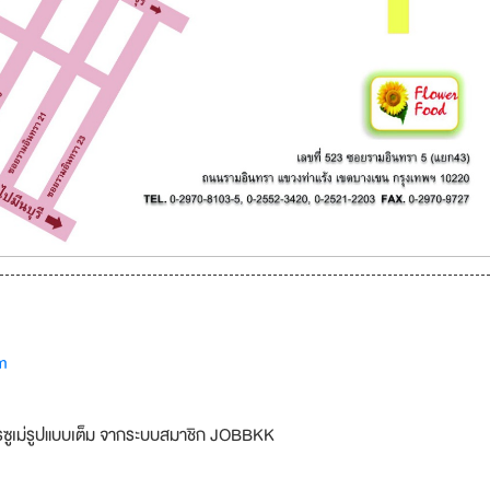
m
รซูเม่รูปแบบเต็ม จากระบบสมาชิก JOBBKK