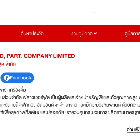
ค้นหาประวัติ
งานภูมิภาค
คู่มือกา
, PART. COMPANY LIMITED
ูด จำกัด
Facebook
าร-เครื่องดื่ม
หุ้นส่วนจำกัด ฟลาวเวอร์ฟูด เป็นผู้ผลิตและจำหน่ายธัญพืชและถั่วคุณภาพสูง 
นตะวัน เมล็ดฟักทอง อัลมอนด์ งาดำ งาขาว และเม็ดมะม่วงหิมพานต์ ด้วยความมุ
ัณฑ์เพื่อสุขภาพที่สดใหม่และปลอดภัย เราควบคุมกระบวนการผลิตตามมาตรฐา
ALAL ทุกขั้นตอน อีกทั้งยังสนับสนุนเกษตรกรในท้องถิ่นผ่านการทำเกษตร
arming) และส่งเสริมการใช้พลังงานทดแทนเพื่อลดผลกระทบต่อสิ่งแวดล้อม 
อ่านเพิ
ั่งยืนและความใส่ใจในสุขภาพของผู้บริโภค Flower Food มุ่งมั่นที่จะเป็นส่วนห