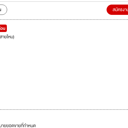
ุณ โดยนำเสนอผลิตภัณฑ์ที่เหมาะสำหรับทุกคน ไม่ว่าจะเป็นผู้ประกอบการใน
รือผู้บริโภคที่รักสุขภาพ
น
สมัครงา
่วน
สายไหม)
าหมายยอดขายที่กำหนด