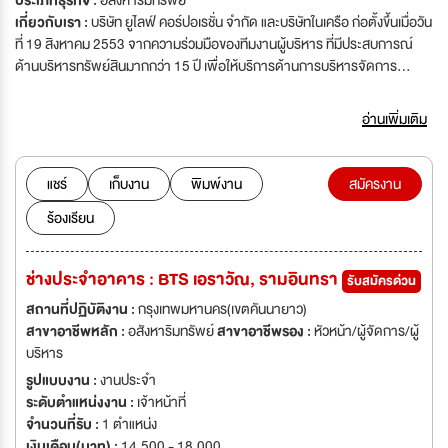
ประเภทธุรกิจ :
อสังหาริมทรัพย์
เกี่ยวกับเรา :
บริษัท ยูไลฟ์ คอร์ปอเรชั่น จำกัด และบริษัทในเครือ ก่อตั้งขึ้นเมื่อวัน
ที่ 19 สิงหาคม 2553 จากความร่วมมือของทีมงานผู้บริหาร ที่มีประสบการณ์
ด้านบริหารทรัพย์สินมากกว่า 15 ปี เพื่อให้บริการด้านการบริหารจัดการ
นิติบุคคลอาคารชุด และหมู่บ้านจัดสรร รวมทั้งให้บริการบริหารงานขาย ฝากเช่า
ฝากขาย อสังหาริมทรัพย์ทุกประเภท
อ่านเพิ่มเติม
แชร์
เก็บงาน
พิมพ์งาน
สมัครงาน
ร้องเรียน
ช่างประจำอาคาร : BTS เอราวัณ, รามอินทรา
รับสมัครด่วน
สถานที่ปฏิบัติงาน :
กรุงเทพมหานคร(เขตคันนายาว)
สาขาอาชีพหลัก :
อสังหาริมทรัพย์
สาขาอาชีพรอง :
หัวหน้า/ผู้จัดการ/ผู้
บริหาร
รูปแบบงาน :
งานประจำ
ระดับตำแหน่งงาน :
เจ้าหน้าที่
จำนวนที่รับ :
1 ตำแหน่ง
เงินเดือน(บาท) :
14,500 - 18,000