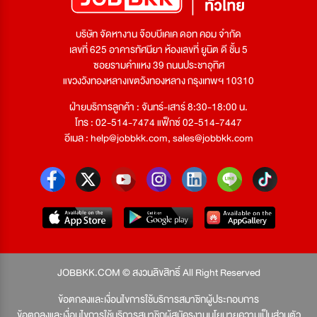
บริษัท จัดหางาน จ๊อบบีเคเค ดอท คอม จำกัด
เลขที่ 625 อาคารทัศนียา ห้องเลขที่ ยูนิต ดี ชั้น 5
ซอยรามคำแหง 39 ถนนประชาอุทิศ
แขวงวังทองหลางเขตวังทองหลาง กรุงเทพฯ 10310
ฝ่ายบริการลูกค้า : จันทร์-เสาร์ 8:30-18:00 น.
โทร : 02-514-7474 แฟ็กซ์ 02-514-7447
อีเมล :
help@jobbkk.com
,
sales@jobbkk.com
JOBBKK.COM © สงวนลิขสิทธิ์ All Right Reserved
ข้อตกลงและเงื่อนไขการใช้บริการสมาชิกผู้ประกอบการ
ข้อตกลงและเงื่อนไขการใช้บริการสมาชิกผู้สมัครงาน
นโยบายความเป็นส่วนตัว