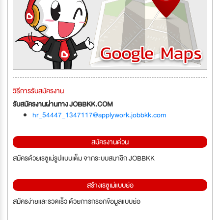
วิธีการรับสมัครงาน
รับสมัครงานผ่านทาง JOBBKK.COM
hr_54447_1347117@applywork.jobbkk.com
สมัครงานด่วน
สมัครด้วยเรซูเม่รูปแบบเต็ม จากระบบสมาชิก JOBBKK
สร้างเรซูเม่แบบย่อ
สมัครง่ายและรวดเร็ว ด้วยการกรอกข้อมูลแบบย่อ