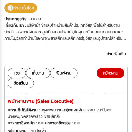
เข้าชมเว็บไซต์
ประเภทธุรกิจ :
ค้าปลีก
เกี่ยวกับเรา :
บริษัทนำเข้าและจำหน่ายสินค้าประเภทวัสดุเพื่อใช้สำหรับงาน
ก่อสร้าง (พลาสติกและอลูมิเนียมคอมโพสิต),วัสดุประดับตกแต่งภายนอกและ
ภายใน,วัสดุทำป้ายโฆษณา(พลาสติกและสติ๊กเกอร์),วัสดุและอุปกรณ์สำหรับ
การจัดนิทรรศการ,วัสดุงานพิมพ์สำหรับโฆษณา
ประชาสัมพันธ์(กระดาษ,พลาสติก,สติ๊กเกอร์,ผ้า)
อ่านเพิ่มเติม
แชร์
เก็บงาน
พิมพ์งาน
สมัครงาน
ร้องเรียน
พนักงานขาย (Sales Executive)
สถานที่ปฏิบัติงาน :
กรุงเทพมหานคร(เขตจตุจักร,เขตบางกะปิ,เขต
บางเขน,เขตลาดพร้าว,เขตหลักสี่)
สาขาอาชีพหลัก :
ขาย
สาขาอาชีพรอง :
ขาย
รูปแบบงาน :
งานประจำ