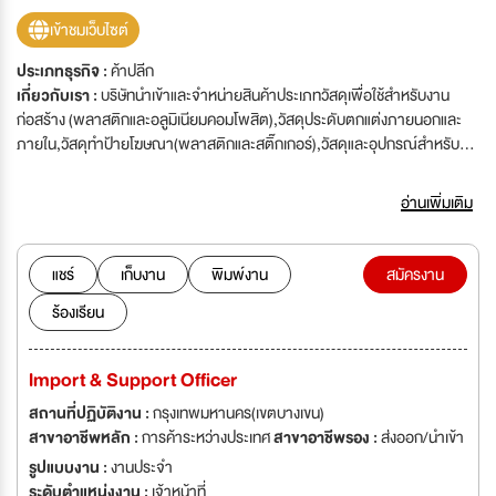
เข้าชมเว็บไซต์
ประเภทธุรกิจ :
ค้าปลีก
เกี่ยวกับเรา :
บริษัทนำเข้าและจำหน่ายสินค้าประเภทวัสดุเพื่อใช้สำหรับงาน
ก่อสร้าง (พลาสติกและอลูมิเนียมคอมโพสิต),วัสดุประดับตกแต่งภายนอกและ
ภายใน,วัสดุทำป้ายโฆษณา(พลาสติกและสติ๊กเกอร์),วัสดุและอุปกรณ์สำหรับ
การจัดนิทรรศการ,วัสดุงานพิมพ์สำหรับโฆษณา
ประชาสัมพันธ์(กระดาษ,พลาสติก,สติ๊กเกอร์,ผ้า)
อ่านเพิ่มเติม
แชร์
เก็บงาน
พิมพ์งาน
สมัครงาน
ร้องเรียน
lmport & Support Officer
สถานที่ปฏิบัติงาน :
กรุงเทพมหานคร(เขตบางเขน)
สาขาอาชีพหลัก :
การค้าระหว่างประเทศ
สาขาอาชีพรอง :
ส่งออก/นำเข้า
รูปแบบงาน :
งานประจำ
ระดับตำแหน่งงาน :
เจ้าหน้าที่