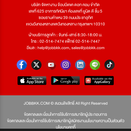
บริษัท จัดหางาน จ๊อบบีเคเค ดอท คอม จำกัด
เลขที่ 625 อาคารทัศนียา ห้องเลขที่ ยูนิต ดี ชั้น 5
ซอยรามคำแหง 39 ถนนประชาอุทิศ
แขวงวังทองหลางเขตวังทองหลาง กรุงเทพฯ 10310
ฝ่ายบริการลูกค้า : จันทร์-เสาร์ 8:30-18:00 น.
โทร : 02-514-7474 แฟ็กซ์ 02-514-7447
อีเมล :
help@jobbkk.com
,
sales@jobbkk.com
JOBBKK.COM © สงวนลิขสิทธิ์ All Right Reserved
ข้อตกลงและเงื่อนไขการใช้บริการสมาชิกผู้ประกอบการ
ข้อตกลงและเงื่อนไขการใช้บริการสมาชิกผู้สมัครงาน
นโยบายความเป็นส่วนตัว
นโยบายคุกกี้