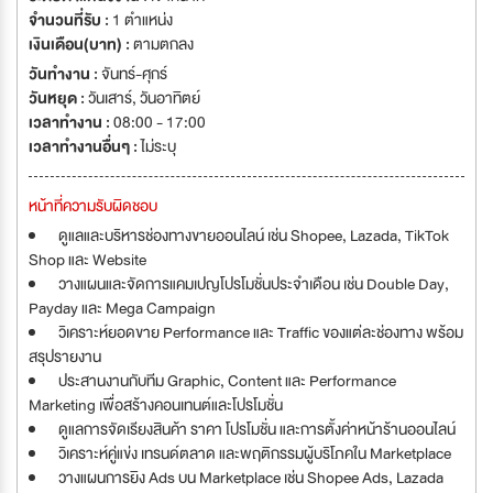
ประสบการณ์มากกว่า 10 ปี - ควบคุมการผลิตโดยผู้เชี่ยวชาญ และนัก
จำนวนที่รับ :
1 ตำแหน่ง
วิทยาศาสตร์ที่มีประสบการณ์ - ให้บริการผลิตอาหารเสริม OEM หรือผลิตใน
เงินเดือน(บาท) :
ตามตกลง
แบรนด์ของลูกค้าเอง
วันทำงาน :
จันทร์-ศุกร์
วันหยุด :
วันเสาร์
,
วันอาทิตย์
เวลาทำงาน :
08:00 - 17:00
เวลาทำงานอื่นๆ :
ไม่ระบุ
หน้าที่ความรับผิดชอบ
ดูแลและบริหารช่องทางขายออนไลน์ เช่น Shopee, Lazada, TikTok
Shop และ Website
วางแผนและจัดการแคมเปญโปรโมชั่นประจำเดือน เช่น Double Day,
Payday และ Mega Campaign
วิเคราะห์ยอดขาย Performance และ Traffic ของแต่ละช่องทาง พร้อม
สรุปรายงาน
ประสานงานกับทีม Graphic, Content และ Performance
Marketing เพื่อสร้างคอนเทนต์และโปรโมชั่น
ดูแลการจัดเรียงสินค้า ราคา โปรโมชั่น และการตั้งค่าหน้าร้านออนไลน์
วิเคราะห์คู่แข่ง เทรนด์ตลาด และพฤติกรรมผู้บริโภคใน Marketplace
วางแผนการยิง Ads บน Marketplace เช่น Shopee Ads, Lazada