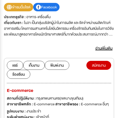
เข้าชมเว็บไซต์
Facebook
ประเภทธุรกิจ :
อาหาร-เครื่องดื่ม
เกี่ยวกับเรา :
โนวา เป็นกลุ่มบริษัทผู้นำในการผลิต และจัดจำหน่ายผลิตภัณฑ์
อาหารเสริม โดยการผสานเทคโนโลยีนวัตกรรม เครื่องจักรอันทันสมัยในการวิจัย
และพัฒนาสูตรอาหารโดยนักวิทยาศาสตร์ที่มากด้วยประสบการณ์มากกว่า 10
ปี ควบคุมคุณภาพตามมาตรฐานทุกขั้นตอน และกระจายสินค้าผ่านช่องทางจัด
จำหน่ายภายใต้แบรนด์สินค้าที่ได้รับการยอมรับจากผู้บริโภคทั่วประเทศ วิสัย
อ่านเพิ่มเติม
ทัศน์ เป็นผู้นำผลิตภัณฑ์บำรุงสุขภาพ ในภูมิภาคอาเซียน และสร้างประโยชน์ร่วม
กันอย่างยั่งยื่นแก่ผู้มีส่วนได้ส่วนเสีย พันธกิจ - เทคโนโลยีการผลิตที่ทันสมัย ได้
มาตรฐานสากล - สินค้าหลากหลาย คุณภาพสูง ตอบโจทย์ลูกค้าทุกรูปแบบ -
แชร์
เก็บงาน
พิมพ์งาน
สมัครงาน
ลูกค้ามีความภักดีในตราสินค้า (Brand Loyalty) ผ่านการให้บริการที่สร้าง
ร้องเรียน
คุณค่า และประสบการณ์ที่ดี - ส่งเสริมสุขภาวะองค์กรให้พนักงานเป็นคนดี มี
ศักยภาพ และความผูกพัน - ดำเนินธุรกิจอย่างมีจริยธรรมและความรับผิดชอบ
ต่อสังคม ระบบคุณภาพ และมาตราฐานของบริษัท บริษัทได้รับการรับรอง
E-commerce
มาตราฐานการผลิต GMP (Good Manufacturing Practices) จากสำนักงาน
คณะกรรมการอาหารและยา กระทรวงสาธารณสุข - ระบบ Halal -ระบบ ISO
สถานที่ปฏิบัติงาน :
กรุงเทพมหานคร(เขตบางขุนเทียน)
9001 : 2015 - ระบบมาตรฐานแรงงานไทย (มรท. 8001 : 2563 จุดเด่นของ
สาขาอาชีพหลัก :
E-commerce
สาขาอาชีพรอง :
E-commerce อื่นๆ
บริษัท - นวัตกรรมการผลิตสมัยใหม่ - เทคโนโลยี เครื่องจักรที่ทันสมัย - สารสกัด
รูปแบบงาน :
งานประจำ
ต่างๆ มีใบประกันคุณภาพ - มีทีมงานผู้เชี่ยวชาญ นักวิจัยและนักวิทยาศาสตร์ที่มี
ระดับตำแหน่งงาน :
เจ้าหน้าที่