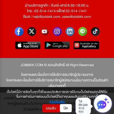
ฝ่ายบริการลูกค้า : จันทร์-เสาร์ 8:30-18:00 น.
โทร : 02-514-7474 แฟ็กซ์ 02-514-7447
อีเมล :
help@jobbkk.com
,
sales@jobbkk.com
JOBBKK.COM © สงวนลิขสิทธิ์ All Right Reserved
ข้อตกลงและเงื่อนไขการใช้บริการสมาชิกผู้ประกอบการ
ข้อตกลงและเงื่อนไขการใช้บริการสมาชิกผู้สมัครงาน
นโยบายความเป็นส่วนตัว
นโยบายคุกกี้
เว็บไซต์นี้มีการจัดเก็บคุกกี้เพื่อมอบประสบการณ์การใช้งานเว็บไซต์ของคุณให้ดียิ่ง
ขึ้นการดำเนินการต่อบนเว็บไซต์นี้ถือว่าคุณยอมรับการใช้งานคุกกี้
jobbkk มีเพียงเว็บเดียวเท่านั้น ไม่มีเว็บเครือข่าย โปรดอย่าหลงเชื่อผู้แอบอ้าง และ
อ่านเพิ่มเติม
หากผู้ใดแอบอ้าง ไม่ว่าทาง Email, โทรศัพท์, SMS หรือทางใดก็ตาม จะถูก
ยอมรับ
ปิด
ดำเนินคดีตามที่กฎหมายบัญญัติไว้สูงสุด