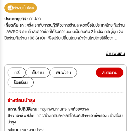
เข้าชมเว็บไซต์
ประเภทธุรกิจ :
ค้าปลีก
เกี่ยวกับเรา :
ครั้งแรกกับการปฏิวัติวงการร้านสะดวกซื้อในประเทศไทย กับร้าน
LAWSON ร้านค้าสะดวกซื้อที่ได้รับความนิยมเป็นอันดับ 2 ในประเทศญี่ปุ่น จับ
มือร่วมกับร้าน 108 SHOP เพื่อปรับเปลี่ยนโฉมหน้าร้านใหม่โดยใช้ชื่อว่า
“LAWSON 108” เปิดสาขาแรกในประเทศไทย วันที่ 29 มีนาคม 2556 วันนี้
เป็นต้นไป (สาขา บริษัท สหพัฒนพิบูล จำกัด) ตั้งอยู่ที่ถนนเพชรบุรีตัดใหม่ ร้านนี้
อ่านเพิ่มเติม
จะเปิดให้บริการกับทุกท่าน 24 ชั่วโมง
แชร์
เก็บงาน
พิมพ์งาน
สมัครงาน
ร้องเรียน
ช่างซ่อมบำรุง
สถานที่ปฏิบัติงาน :
กรุงเทพมหานคร(เขตห้วยขวาง)
สาขาอาชีพหลัก :
ช่าง/ช่างเทคนิค/อิเลคโทรนิค
สาขาอาชีพรอง :
ช่างซ่อม
บำรุง
รูปแบบงาน :
งานประจำ