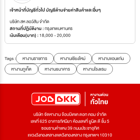
เจ้าหน้าที่บัญชีทั่วไป บัญชีด้านจ่ายค่าสินค้าและอื่นๆ
บริษัท สห ลอว์สัน จำกัด
สถานที่ปฏิบัติงาน :
กรุงเทพมหานคร
เงินเดือน(บาท) :
18,000 - 20,000
Tags :
หางานราชการ
หางานเชียงใหม่
หางานขอนแก่น
หางานภูเก็ต
หางานธนาคาร
หางานโรงแรม
บริษัท จัดหางาน จ๊อบบีเคเค ดอท คอม จำกัด
เลขที่ 625 อาคารทัศนียา ห้องเลขที่ ยูนิต ดี ชั้น 5
ซอยรามคำแหง 39 ถนนประชาอุทิศ
แขวงวังทองหลางเขตวังทองหลาง กรุงเทพฯ 10310