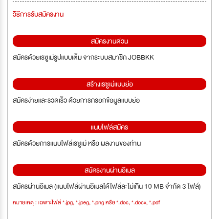
วิธีการรับสมัครงาน
สมัครงานด่วน
สมัครด้วยเรซูเม่รูปแบบเต็ม จากระบบสมาชิก JOBBKK
สร้างเรซูเม่แบบย่อ
สมัครง่ายและรวดเร็ว ด้วยการกรอกข้อมูลแบบย่อ
แนบไฟล์สมัคร
สมัครด้วยการแนบไฟล์เรซูเม่ หรือ ผลงานของท่าน
สมัครงานผ่านอีเมล
สมัครผ่านอีเมล (แนบไฟล์ผ่านอีเมลได้ไฟล์ละไม่เกิน 10 MB จำกัด 3 ไฟล์)
หมายเหตุ : เฉพาะไฟล์ *.jpg, *.jpeg, *.png หรือ *.doc, *.docx, *.pdf