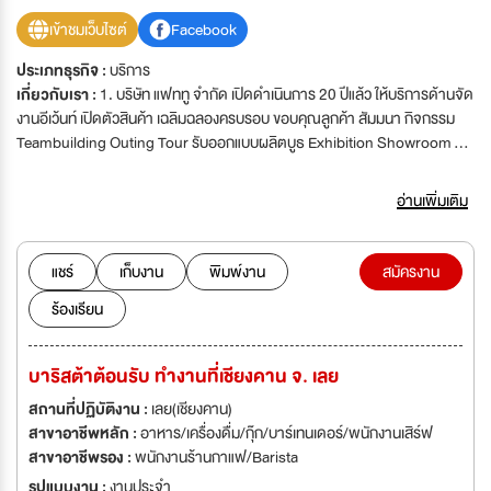
เข้าชมเว็บไซต์
Facebook
ประเภทธุรกิจ :
บริการ
เกี่ยวกับเรา :
1. บริษัท แฟททู จำกัด เปิดดำเนินการ 20 ปีแล้ว ให้บริการด้านจัด
งานอีเว้นท์ เปิดตัวสินค้า เฉลิมฉลองครบรอบ ขอบคุณลูกค้า สัมมนา กิจกรรม
Teambuilding Outing Tour รับออกแบบผลิตบูธ Exhibition Showroom
ต่างๆ >>>"Let me brighten nothing is impossible"> เลขที่ 91 ซ.
งามวงศ์วาน 48 ถ. งามวงศ์วาน แขวงลาดยาว เขตจตุจักร กทม. 10900
อ่านเพิ่มเติม
Hotline : 086 303 5732 โทรศัพท์ : 02 561 0994 E-mail :
job.fattwo@hotmail.com
แชร์
เก็บงาน
พิมพ์งาน
สมัครงาน
ร้องเรียน
บาริสต้าต้อนรับ ทำงานที่เชียงคาน จ. เลย
สถานที่ปฏิบัติงาน :
เลย(เชียงคาน)
สาขาอาชีพหลัก :
อาหาร/เครื่องดื่ม/กุ๊ก/บาร์เทนเดอร์/พนักงานเสิร์ฟ
สาขาอาชีพรอง :
พนักงานร้านกาแฟ/Barista
รูปแบบงาน :
งานประจำ