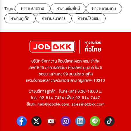
Tags :
หางานราชการ
หางานเชียงใหม่
หางานขอนแก่น
หางานภูเก็ต
หางานธนาคาร
หางานโรงแรม
บริษัท จัดหางาน จ๊อบบีเคเค ดอท คอม จำกัด
เลขที่ 625 อาคารทัศนียา ห้องเลขที่ ยูนิต ดี ชั้น 5
ซอยรามคำแหง 39 ถนนประชาอุทิศ
แขวงวังทองหลางเขตวังทองหลาง กรุงเทพฯ 10310
ฝ่ายบริการลูกค้า : จันทร์-เสาร์ 8:30-18:00 น.
โทร : 02-514-7474 แฟ็กซ์ 02-514-7447
อีเมล :
help@jobbkk.com
,
sales@jobbkk.com