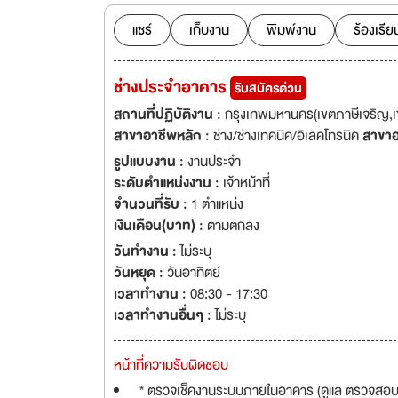
กับนวัตกรรมใหม่ๆ ใ
ขายให้กับลูกค้า ให้มีความพึงพอใจสูงสุด ปัจจุบ
แชร์
เก็บงาน
พิมพ์งาน
ร้องเรีย
ประกอบด้วย 1. บริษ
ศูนย์บริการมาตรฐาน
ช่างประจำอาคาร
รับสมัครด่วน
สถานที่ปฏิบัติงาน :
กรุงเทพมหานคร(เขตภาษีเจริญ,เ
สาขาอาชีพหลัก :
ช่าง/ช่างเทคนิค/อิเลคโทรนิค
สาขาอ
รูปแบบงาน :
งานประจำ
ระดับตำแหน่งงาน :
เจ้าหน้าที่
จำนวนที่รับ :
1 ตำแหน่ง
เงินเดือน(บาท) :
ตามตกลง
วันทำงาน :
ไม่ระบุ
วันหยุด :
วันอาทิตย์
เวลาทำงาน :
08:30 - 17:30
เวลาทำงานอื่นๆ :
ไม่ระบุ
หน้าที่ความรับผิดชอบ
* ตรวจเช็คงานระบบภายในอาคาร (ดูแล ตรวจสอบ แ