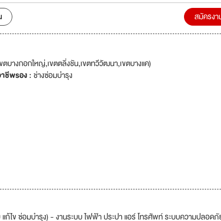
นโลกยานยนต์ เรามุ่งมั่นพัฒนาบุคลากรให้มีความเชี่ยวชาญ เพื่อให้บริการหล
ันบริษัท ได้ขยายธุรกิจ ใช้ชื่อเป็นกลุ่ม AP GROUP
น
สมัครงา
ัท ออโต้ไพร์ม จำกัด จำหน่ายยนตกรรมนำเข้า 2. บริษัท เอพี ออโต้ เซอร์วิส 
ครบวงจร 3. บริษัท เอพี ออโต้ คอร์ปอเรชั่น จำกัด จำหน่ายอะไหล่รถยนต์ 4.
บริษัท เอ เอ็น ที โกลบอล โลจิสติกส์ จำกัด นำเข้าและส่งออก
ขตบางกอกใหญ่,เขตตลิ่งชัน,เขตทวีวัฒนา,เขตบางแค)
าชีพรอง :
ช่างซ่อมบำรุง
ก้ไข ซ่อมบำรุง) - งานระบบ ไฟฟ้า ประปา แอร์ โทรศัพท์ ระบบความปลอดภั