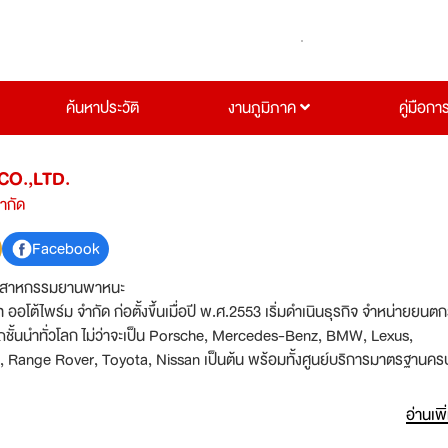
ค้นหาประวัติ
งานภูมิภาค
คู่มือกา
CO.,LTD.
จำกัด
Facebook
ตสาหกรรมยานพาหนะ
ท ออโต้ไพร์ม จำกัด ก่อตั้งขึ้นเมื่อปี พ.ศ.2553 เริ่มดำเนินธุรกิจ จำหน่ายยน
รถชั้นนำทั่วโลก ไม่ว่าจะเป็น Porsche, Mercedes-Benz, BMW, Lexus,
 Range Rover, Toyota, Nissan เป็นต้น พร้อมทั้งศูนย์บริการมาตรฐานค
และหลังการขาย รวดเร็ว และมีประสิทธิภาพ โดยนำเทคโนโลยีที่ล้ำหน้าทันสมัยที
ง ให้กับความต้องการที่ลูกค้าเข้ามาใช้บริการ ตลอดระยะเวลาที่ผ่านมา ทา
อ่านเพิ
จำกัด ได้สั่งสมประสบการณ์ ในด้านรถยนต์มายาวนาน ไม่เคยหยุดนิ่ง ในมุมมองเ