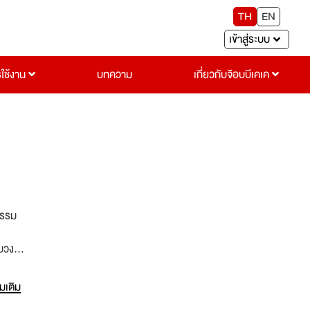
TH
EN
เข้าสู่ระบบ
รใช้งาน
บทความ
เกี่ยวกับจ๊อบบีเคเค
ตกรรม
รบวงจร
่
ง
่มเติม
กี่ยว