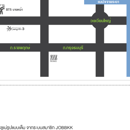
รซูเม่รูปแบบเต็ม จากระบบสมาชิก JOBBKK