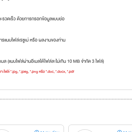
ละรวดเร็ว ด้วยการกรอกข้อมูลแบบย่อ
ารแนบไฟล์เรซูเม่ หรือ ผลงานของท่าน
เมล (แนบไฟล์ผ่านอีเมลได้ไฟล์ละไม่เกิน 10 MB จำกัด 3 ไฟล์)
าะไฟล์ *.jpg, *.jpeg, *.png หรือ *.doc, *.docx, *.pdf