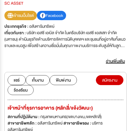
SC ASSET
เข้าชมเว็บไซต์
Facebook
ประเภทธุรกิจ :
อสังหาริมทรัพย์
เกี่ยวกับเรา :
บริษัท เอสซี เอเบิล จำกัด ในเครือบริษัท เอสซี แอสเสท จำกัด
(มหาชน) ดำเนินธุรกิจด้านบริหารจัดการนิติบุคคลฯ และชุมชนที่อยู่อาศัยทั้งแนว
ราบและแนวสูง เพื่อสร้างความเชื่อมั่นในคุณภาพงานบริการระดับสูงให้กับลูกค้า
ตั้งแต่งานบริการหลังการขาย และการบริหารจัดการต่อเนื่องหลังจากเป็นนิติ
บุคคลฯ
อ่านเพิ่มเติม
แชร์
เก็บงาน
พิมพ์งาน
สมัครงาน
ร้องเรียน
เจ้าหน้าที่ธุรการอาคาร (หลักสี่/แจ้งวัฒนะ)
สถานที่ปฏิบัติงาน :
กรุงเทพมหานคร(เขตบางเขน,เขตหลักสี่)
สาขาอาชีพหลัก :
อสังหาริมทรัพย์
สาขาอาชีพรอง :
บริหาร
อสังหาริมทรัพย์