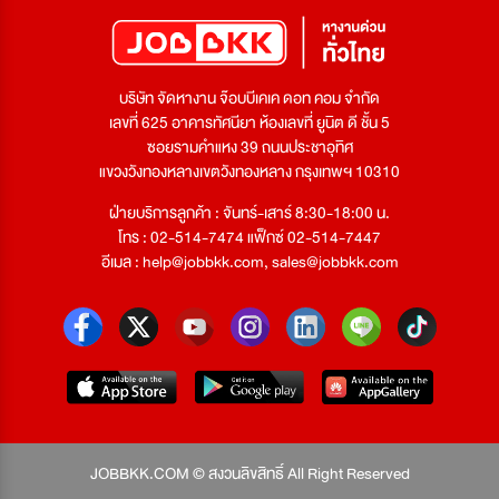
บริษัท จัดหางาน จ๊อบบีเคเค ดอท คอม จำกัด
เลขที่ 625 อาคารทัศนียา ห้องเลขที่ ยูนิต ดี ชั้น 5
ซอยรามคำแหง 39 ถนนประชาอุทิศ
แขวงวังทองหลางเขตวังทองหลาง กรุงเทพฯ 10310
ฝ่ายบริการลูกค้า : จันทร์-เสาร์ 8:30-18:00 น.
โทร : 02-514-7474 แฟ็กซ์ 02-514-7447
อีเมล :
help@jobbkk.com
,
sales@jobbkk.com
JOBBKK.COM © สงวนลิขสิทธิ์ All Right Reserved