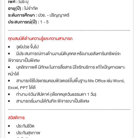
เพศ :
ไม่ระบุ
อายุ(ปี) :
ไม่จำกัด
ระดับการศึกษา :
ปวช. - ปริญญาตรี
ประสบการณ์(ปี) :
1 - 5
คุณสมบัติด้านความรู้และความสามารถ
วุฒิปวช ขึ้นไป
มีประสบการณ์ทางด้านงานนิติบุคคล หรืองานอสังหาริมทรัพย์จะ
พิจารณาเป็นพิเศษ
บุคลิกภาพดี มีทักษะในการสื่อสาร มีใจรักบริการ แก้ไขปัญหาเฉพาะ
หน้าได้
สามารถใช้โปรแกรมคอมพิวเตอร์ขั้นพื้นฐาน Ms Office เช่น Word,
Excel, PPT ได้ดี
ทำงาน 6วัน/สัปดาห์ (เลือกหยุดวันธรรมดา 1 วัน)
สามารถเริ่มงานได้ทันทีจะพิจารณาเป็นพิเศษ
สวัสดิการ
ประกันชีวิต
ประกันสุขภาพ