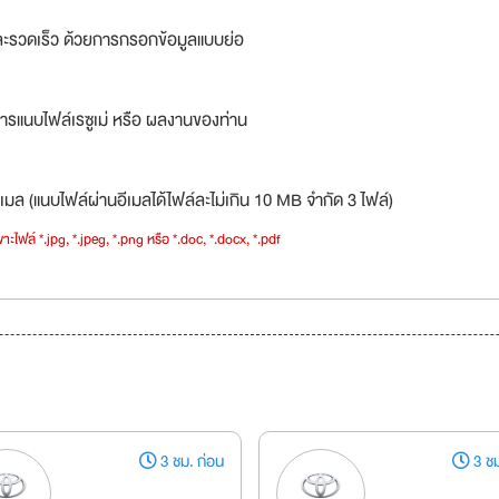
ละรวดเร็ว ด้วยการกรอกข้อมูลแบบย่อ
ารแนบไฟล์เรซูเม่ หรือ ผลงานของท่าน
เมล (แนบไฟล์ผ่านอีเมลได้ไฟล์ละไม่เกิน 10 MB จำกัด 3 ไฟล์)
าะไฟล์ *.jpg, *.jpeg, *.png หรือ *.doc, *.docx, *.pdf
3 ชม. ก่อน
3 ชม