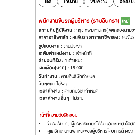
แชร์
เก็บงาน
พิมพ์งาน
ร้องเรีย
พนักงานขับรถผู้บริหาร (รามอินทรา)
ใหม่
สถานที่ปฏิบัติงาน :
กรุงเทพมหานคร(เขตคลองสามวา,เข
สาขาอาชีพหลัก :
คนขับรถ
สาขาอาชีพรอง :
คนขับร
รูปแบบงาน :
งานประจำ
ระดับตำแหน่งงาน :
เจ้าหน้าที่
จำนวนที่รับ :
1 ตำแหน่ง
เงินเดือน(บาท) :
18,000
วันทำงาน :
ตามที่บริษัทกำหนด
วันหยุด :
ไม่ระบุ
เวลาทำงาน :
ตามที่บริษัทกำหนด
เวลาทำงานอื่นๆ :
ไม่ระบุ
หน้าที่ความรับผิดชอบ
ขับรถรับ-ส่ง ผู้บริหารตามที่ได้รับมอบหมาย ด้
ดูแลรักษายานพาหนะของผู้บริหารโดยการล้างรถ 