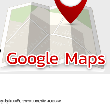
รซูเม่รูปแบบเต็ม จากระบบสมาชิก JOBBKK