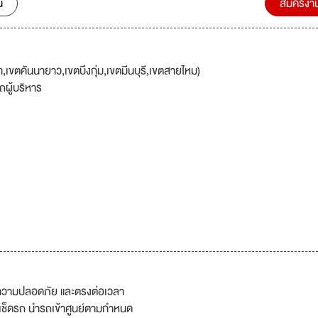
น
สมัครงา
ตคันนายาว,เขตบึงกุ่ม,เขตมีนบุรี,เขตสายไหม)
ถผู้บริหาร
วยความปลอดภัย และตรงต่อเวลา
เช็ดรถ นำรถเข้าศูนย์ตามกำหนด