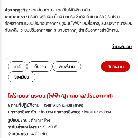
ประเภทธุรกิจ :
การก่อสร้างอาคารที่ไม่ใช่ที่พักอาศัย
เกี่ยวกับเรา :
บริษัท เพลินจิต เอ็นจิเนียยริ่ง จำกัด ดำเนินธุรกิจ รับเหมา
ก่อสร้างงานระบบประกอบกอาคาร (ระบบไฟฟ้าและสื่อสาร, ระบบสุขาภิบาลและ
ดับเพลิง, ระบบปรับอากาศและระบายอากาศ) สำหรับอาคารสำนักงาน
คอนโดมิเนียม โรงแรม โรงงานและบ้านพักอาศัย โดย ทีมงานวิศวกร โฟร์แมน และ
ช่างเทคนิค ที่มีประสบการณ์ยาวนาน มีความชำนาญงาน และ ทำงานเข้ากับ
อ่านเพิ่มเติม
หน่วยงานต่างๆ ได้เป็นอย่างดี ต้องการหาผู้ร่วมงานดังนี้
แชร์
เก็บงาน
พิมพ์งาน
สมัครงาน
ร้องเรียน
โฟร์แมนงานระบบ (ไฟฟ้า/สุขาภิบาล/ปรับอากาศ)
สถานที่ปฏิบัติงาน :
กรุงเทพมหานคร(ทุกเขต)
สาขาอาชีพหลัก :
ก่อสร้าง
สาขาอาชีพรอง :
โฟร์แมนก่อสร้าง
รูปแบบงาน :
สัญญาจ้าง
ระดับตำแหน่งงาน :
เจ้าหน้าที่
จำนวนที่รับ :
4 ตำแหน่ง