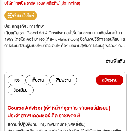
บริษัท โกลเบิล อาร์ต แอนด์ ครีเอทีฟ (ประเทศไทย)
เข้าชมเว็บไซต์
ประเภทธุรกิจ :
การศึกษา
เกี่ยวกับเรา :
Global Art & Creative ก่อตั้งขึ้นในประเทศมาเลเซียตั้งแต่ปี ค.ศ.
1999 โดยมิสเตอร์ มาแฮร์ โก้ (Mr.Mahair Goh) ซึ่งค้นพบวิธีการสอนศิลปะและ
การเรียนศิลปะรูปแบบใหม่ที่กระตุ้นให้เด็กๆ มีความสุขในการเรียนรู้ พร้อมๆ กับ
พัฒนาการด้านศิลปะ ความคิดสร้างสรรค์ และทักษะการเรียนรู้ที่ดี ทำให้เกิด
ศูนย์ Global Art กว่า 200 ศูนย์ในประเทศมาเลเซีย รวมทั้งได้รับจากรับรองจาก
อ่านเพิ่มเติม
Limkokwing University College of Creative Technology มหาวิทยาลัย
ด้านศิลปะและการออกแบบ ที่มีชื่อเสียงของประเทศมาเลเซีย และได้รับการยอมรับ
ในกว่า 23 ประเทศทั่วโลก ได้แก่ Malaysia Thailand Laos Canada
แชร์
เก็บงาน
พิมพ์งาน
สมัครงาน
Myanmar Brunei Indonesia USA Philippines Taiwan Saudi
ร้องเรียน
Arabic Australia Timor leate United Arab Emirates Morocco Sri
Lankka India Vietnam Singapore Hong Kong China New
Zealand และ Cambodia สำหรับบริษัท โกลเบิล อาร์ต แอนด์ ครีเอทีฟ
Course Advisor (เจ้าหน้าที่ธุรการ ขายคอร์สเรียน)
(ประเทศไทย) จำกัด ก่อตั้งขึ้นในปี 2004 เป็นหนึ่งในบริษัทในเครือ Learn
ประจำสาขาเดอะเซอร์เคิล ราชพฤกษ์
Balance Group ที่เริ่มต้นจากโรงเรียนกวดวิชาภาษาอังกฤษ Enconcept และ
ตลอดระยะเวลาที่ผ่านมา Global Art & Creative เป็นที่รู้จักและได้รับความไว้
สถานที่ปฏิบัติงาน :
กรุงเทพมหานคร(เขตตลิ่งชัน)
วางใจกว่า 50 สาขาทั่วประเทศ
สาขาอาชีพหลัก :
บริการลูกค้า/ลูกค้าสัมพันธ์/Call Center
สาขาอาชีพ