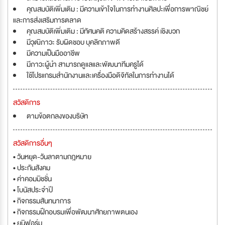
คุณสมบัติเพิ่มเติม : มีความเข้าใจในการทำงานศิลปะเพื่อการพาณิชย์
และการส่งเสริมการตลาด
คุณสมบัติเพิ่มเติม : มีทัศนคติ ความคิดสร้างสรรค์ เชิงบวก
มีวุฒิภาวะ รับผิดชอบ บุคลิกภาพดี
มีความเป็นมืออาชีพ
มีภาวะผู้นำ สามารถดูแลและพัฒนาทีมครูได้
ใช้โปรแกรมสำนักงานและเครื่องมือดิจิทัลในการทำงานได้
สวัสดิการ
ตามข้อตกลงของบริษัท
สวัสดิการอื่นๆ
• วันหยุด-วันลาตามกฎหมาย
• ประกันสังคม
• ค่าคอมมิชชั่น
• โบนัสประจำปี
• กิจกรรมสันทนาการ
• กิจกรรมฝึกอบรมเพื่อพัฒนาศักยภาพตนเอง
• ยูนิฟอร์ม