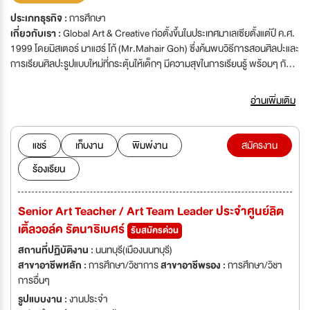
ประเภทธุรกิจ :
การศึกษา
เกี่ยวกับเรา :
Global Art & Creative ก่อตั้งขึ้นในประเทศมาเลเซียตั้งแต่ปี ค.ศ.
1999 โดยมิสเตอร์ มาแฮร์ โก้ (Mr.Mahair Goh) ซึ่งค้นพบวิธีการสอนศิลปะและ
การเรียนศิลปะรูปแบบใหม่ที่กระตุ้นให้เด็กๆ มีความสุขในการเรียนรู้ พร้อมๆ กับ
พัฒนาการด้านศิลปะ ความคิดสร้างสรรค์ และทักษะการเรียนรู้ที่ดี ทำให้เกิด
ศูนย์ Global Art กว่า 200 ศูนย์ในประเทศมาเลเซีย รวมทั้งได้รับจากรับรองจาก
อ่านเพิ่มเติม
Limkokwing University College of Creative Technology มหาวิทยาลัย
ด้านศิลปะและการออกแบบ ที่มีชื่อเสียงของประเทศมาเลเซีย และได้รับการยอมรับ
ในกว่า 23 ประเทศทั่วโลก ได้แก่ Malaysia Thailand Laos Canada
แชร์
เก็บงาน
พิมพ์งาน
สมัครงาน
Myanmar Brunei Indonesia USA Philippines Taiwan Saudi
ร้องเรียน
Arabic Australia Timor leate United Arab Emirates Morocco Sri
Lankka India Vietnam Singapore Hong Kong China New
Zealand และ Cambodia สำหรับบริษัท โกลเบิล อาร์ต แอนด์ ครีเอทีฟ
Senior Art Teacher / Art Team Leader ประจำศูนย์ลิต
(ประเทศไทย) จำกัด ก่อตั้งขึ้นในปี 2004 เป็นหนึ่งในบริษัทในเครือ Learn
เติ้ลวอล์ค รัตนาธิเบศร์
Balance Group ที่เริ่มต้นจากโรงเรียนกวดวิชาภาษาอังกฤษ Enconcept และ
รับสมัครด่วน
ตลอดระยะเวลาที่ผ่านมา Global Art & Creative เป็นที่รู้จักและได้รับความไว้
สถานที่ปฏิบัติงาน :
นนทบุรี(เมืองนนทบุรี)
วางใจกว่า 50 สาขาทั่วประเทศ
สาขาอาชีพหลัก :
การศึกษา/วิชาการ
สาขาอาชีพรอง :
การศึกษา/วิชา
การอื่นๆ
รูปแบบงาน :
งานประจำ