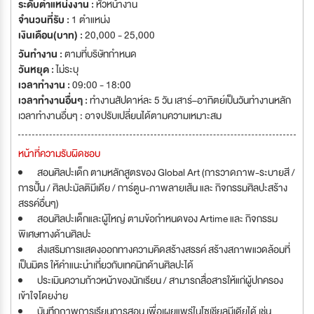
ระดับตำแหน่งงาน :
หัวหน้างาน
จำนวนที่รับ :
1 ตำแหน่ง
เงินเดือน(บาท) :
20,000 - 25,000
วันทำงาน :
ตามที่บริษัทกำหนด
วันหยุด :
ไม่ระบุ
เวลาทำงาน :
09:00 - 18:00
เวลาทำงานอื่นๆ :
ทำงานสัปดาห์ละ 5 วัน เสาร์–อาทิตย์เป็นวันทำงานหลัก
เวลาทำงานอื่นๆ : อาจปรับเปลี่ยนได้ตามความเหมาะสม
หน้าที่ความรับผิดชอบ
สอนศิลปะเด็ก ตามหลักสูตรของ Global Art (การวาดภาพ-ระบายสี /
การปั้น / ศิลปะมัลติมีเดีย / การ์ตูน-ภาพลายเส้น และ กิจกรรมศิลปะสร้าง
สรรค์อื่นๆ)
สอนศิลปะเด็กและผู้ใหญ่ ตามข้อกำหนดของ Artime และ กิจกรรม
พิเศษทางด้านศิลปะ
ส่งเสริมการแสดงออกทางความคิดสร้างสรรค์ สร้างสภาพแวดล้อมที่
เป็นมิตร ให้คำแนะนำเกี่ยวกับเทคนิกด้านศิลปะได้
ประเมินความก้าวหน้าของนักเรียน / สามารถสื่อสารให้แก่ผู้ปกครอง
เข้าใจโดยง่าย
บันทึกภาพการเรียนการสอน เพื่อเผยแพร่ในโซเชียลมีเดียได้ เช่น