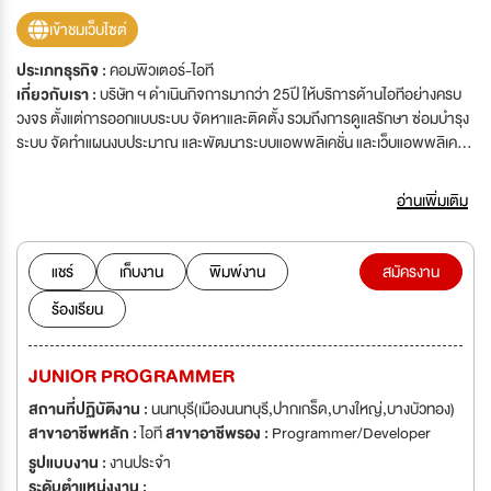
เข้าชมเว็บไซต์
ประเภทธุรกิจ :
คอมพิวเตอร์-ไอที
เกี่ยวกับเรา :
บริษัท ฯ ดำเนินกิจการมากว่า 25ปี ให้บริการด้านไอทีอย่างครบ
วงจร ตั้งแต่การออกแบบระบบ จัดหาและติดตั้ง รวมถึงการดูแลรักษา ซ่อมบำรุง
ระบบ จัดทำแผนงบประมาณ และพัฒนาระบบแอพพลิเคชั่น และเว็บแอพพลิเคชั่น
เพื่อสนับสนุนการปฏิบัติงานในลักษณะต่าง ๆ ตามที่ลูกค้าต้องการ
อ่านเพิ่มเติม
แชร์
เก็บงาน
พิมพ์งาน
สมัครงาน
ร้องเรียน
JUNIOR PROGRAMMER
สถานที่ปฏิบัติงาน :
นนทบุรี(เมืองนนทบุรี,ปากเกร็ด,บางใหญ่,บางบัวทอง)
สาขาอาชีพหลัก :
ไอที
สาขาอาชีพรอง :
Programmer/Developer
รูปแบบงาน :
งานประจำ
ระดับตำแหน่งงาน :