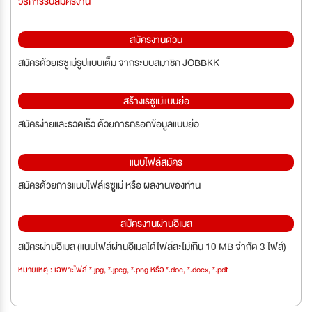
วิธีการรับสมัครงาน
สมัครงานด่วน
สมัครด้วยเรซูเม่รูปแบบเต็ม จากระบบสมาชิก JOBBKK
สร้างเรซูเม่แบบย่อ
สมัครง่ายและรวดเร็ว ด้วยการกรอกข้อมูลแบบย่อ
แนบไฟล์สมัคร
สมัครด้วยการแนบไฟล์เรซูเม่ หรือ ผลงานของท่าน
สมัครงานผ่านอีเมล
สมัครผ่านอีเมล (แนบไฟล์ผ่านอีเมลได้ไฟล์ละไม่เกิน 10 MB จำกัด 3 ไฟล์)
หมายเหตุ : เฉพาะไฟล์ *.jpg, *.jpeg, *.png หรือ *.doc, *.docx, *.pdf