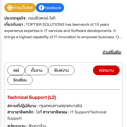
เข้าชมเว็บไซต์
Facebook
ประเภทธุรกิจ :
คอมพิวเตอร์-ไอที
เกี่ยวกับเรา :
TOPTIER SOLUTIONS has teamwork of 10 years
experience expertise in IT services and Software developments. It
brings a highest capability of IT innovation to empower business. Our
goal is to exceed the expectations of customer by offering
outstanding customer service, greater value and increased flexibility
อ่านเพิ่มเติม
to improve operation efficiency. Our services are distinguished by
technical expertise combined with IT service mind, thereby ensuring
that our customer receive the most effective and professional
แชร์
เก็บงาน
พิมพ์งาน
สมัครงาน
service.'TOPTIER SOLUTIONS has teamwork of 10 years experience
ร้องเรียน
expertise in IT services and Software developments. It brings a
highest capability of IT innovation to empower business. Our goal is
to exceed the expectations of customer by offering outstanding
Technical Support (L2)
customer service, greater value and increased flexibility to improve
operation efficiency. Our services are distinguished by technical
สถานที่ปฏิบัติงาน :
กรุงเทพมหานคร(เขตบางรัก)
expertise combined with IT service mind, thereby ensuring that our
สาขาอาชีพหลัก :
ไอที
สาขาอาชีพรอง :
IT Support/Technical
customer receive the most effective and professional service.
Support
รูปแบบงาน :
สัญญาจ้าง