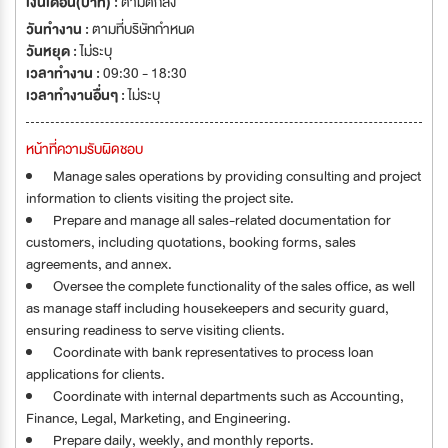
เงินเดือน(บาท) :
ตามตกลง
ที่รักอิสระ ชื่นชอบความเรียบง่ายแต่แฝงไปด้วยความสง่างามเหนือกาลเวลา "20
วันทำงาน :
ตามที่บริษัทกำหนด
ปี แห่งเอกลักษณ์ของเมเจอร์ดีเวลลอปเม้นท์ เริ่มต้นอย่างโดดเด่น ด้วยการขีดเส้น
วันหยุด :
ไม่ระบุ
นิยามใหม่ของที่อยู่อาศัย ระดับHi-end สู่ความเป็น Super Luxury ยกระดับ
เวลาทำงาน :
09:30 - 18:30
วงการอสังหาริมทรัพย์ของไทย สู่บริบทของชีวิตที่ลุ่มลึกด้วยความคิดระรสนิยม"
เวลาทำงานอื่นๆ :
ไม่ระบุ
Major Development Public Company Limited Major Development
Estate Co., Ltd. MDPC Co., Ltd. Major Development Commercial
Co.,Ltd. เรามองหาทีมงานคุณภาพที่จะเข้ามาร่วมสร้างอนาคตของเมเจอร์ดี
หน้าที่ความรับผิดชอบ
เวลลอปเม้นท์ไปด้วยกัน www.major.co.th
Manage sales operations by providing consulting and project
information to clients visiting the project site.
Prepare and manage all sales-related documentation for
customers, including quotations, booking forms, sales
agreements, and annex.
Oversee the complete functionality of the sales office, as well
as manage staff including housekeepers and security guard,
ensuring readiness to serve visiting clients.
Coordinate with bank representatives to process loan
applications for clients.
Coordinate with internal departments such as Accounting,
Finance, Legal, Marketing, and Engineering.
Prepare daily, weekly, and monthly reports.