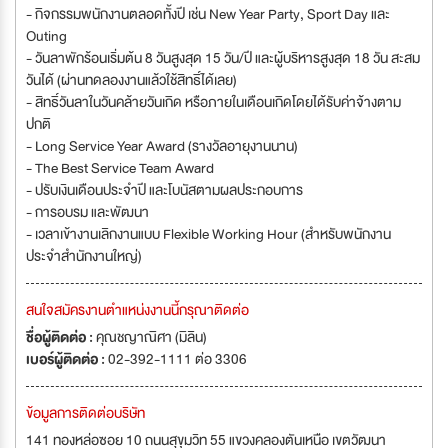
- กิจกรรมพนักงานตลอดทั้งปี เช่น New Year Party, Sport Day และ
Outing
- วันลาพักร้อนเริ่มต้น 8 วันสูงสุด 15 วัน/ปี และผู้บริหารสูงสุด 18 วัน สะสม
วันได้ (ผ่านทดลองงานแล้วใช้สิทธิ์ได้เลย)
- สิทธิ์วันลาในวันคล้ายวันเกิด หรือภายในเดือนเกิดโดยได้รับค่าจ้างตาม
ปกติ
- Long Service Year Award (รางวัลอายุงานนาน)
- The Best Service Team Award
- ปรับเงินเดือนประจำปี และโบนัสตามผลประกอบการ
- การอบรม และพัฒนา
- เวลาเข้างานเลิกงานแบบ Flexible Working Hour (สำหรับพนักงาน
ประจำสำนักงานใหญ่)
สนใจสมัครงานตำแหน่งงานนี้กรุณาติดต่อ
ชื่อผู้ติดต่อ :
คุณชญาณิศา (มิลิน)
เบอร์ผู้ติดต่อ :
02-392-1111 ต่อ 3306
ข้อมูลการติดต่อบริษัท
141 ทองหล่อซอย 10 ถนนสุขุมวิท 55 แขวงคลองตันเหนือ เขตวัฒนา