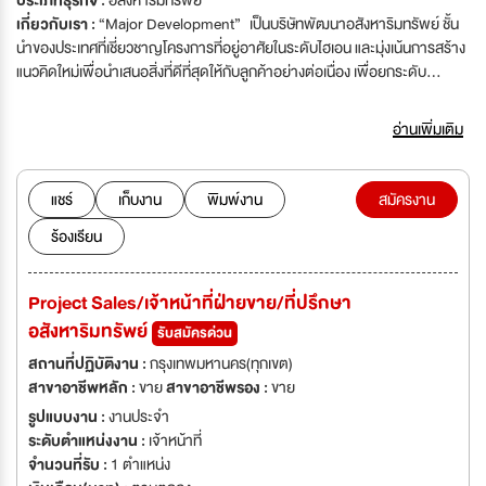
ประเภทธุรกิจ :
อสังหาริมทรัพย์
เกี่ยวกับเรา :
“Major Development” เป็นบริษัทพัฒนาอสังหาริมทรัพย์ ชั้น
นำของประเทศที่เชี่ยวชาญโครงการที่อยู่อาศัยในระดับไฮเอน และมุ่งเน้นการสร้าง
แนวคิดใหม่เพื่อนำเสนอสิ่งที่ดีที่สุดให้กับลูกค้าอย่างต่อเนื่อง เพื่อยกระดับ
โครงการที่พักอาศัยของเมืองไทยให้เทียบเท่าระดับโลก ด้วยประสบการณ์
ยาวนานนับตั้งแต่ปี 1999 ทางบริษัทได้มีโครงการคุณภาพ ในพื้นที่ยุทธศาสตร์ที่
อ่านเพิ่มเติม
สำคัญของการอยู่อาศัยมากกว่า 28 โครงการ รวมมูลค่ากว่าสองหมื่นล้านบาท
ธุรกิจและโครงการของ SBU2 อาทิ ธุรกิจที่อยู่อาศัยเพื่อการขาย คอนโดอกัส
ตัน สุขุมวิท 22 ,เอ็ม ทองหล่อ 10 ,เอ็ม จตุจักร ,เอ็ม สีลม ,เอ็ม พญาไท ,เอ็ม
แชร์
เก็บงาน
พิมพ์งาน
สมัครงาน
ลาดพร้าว ,รีเฟล็คชั่น จอมเทียน บีช พัทยา ,มาเอสโตร 07 อนุสาวรีย์ชัยฯ ,มาเอ
ร้องเรียน
สโตร 03 รัชดา-พระราม 9 ,มาเอสโตร 14 สยาม-ราชเทวี ,มาเอสโตร 01
สาทร-เย็นอากาศ ,มาเอสโตร 02 ร่วมฤดี ,มาเอสโตร 12 ราชเทวี ,มาเอสโตร 39
สุขุมวิท 39 ,มาเอสโตร 19 รัชดา 19-วิภา ,โครงการแนวราบ Malton Private
Project Sales/เจ้าหน้าที่ฝ่ายขาย/ที่ปรึกษา
Residences สุขุมวิท31 และ ซ.อารีย์ นอกจากนี้ยังมี ธุรกิจบริหารอาคาร
อสังหาริมทรัพย์
สำนักงาน ธุรกิจโรงแรมและเพื่อเช่า เช่น อาคารเมเจอร์ทาวเวอร์ และ
รับสมัครด่วน
โรงแรมCENTRA MARIS RESORT JOMTIEN เป็นต้น และแบรนด์ใหม่ เม
สถานที่ปฏิบัติงาน :
กรุงเทพมหานคร(ทุกเขต)
ทริส (METRIS) คอนโด High Rise บนสามทำเลใจกลางเมืองและย่านธุรกิจใหม่
สาขาอาชีพหลัก :
ขาย
สาขาอาชีพรอง :
ขาย
ลาดพร้าว, พัฒนาการ, และพระราม 9-รามคำแหง มูลค่ารวมของโครงการกว่า
รูปแบบงาน :
งานประจำ
4,500 ล้านบาท ตอบโจทย์ไลฟ์สไตล์คนเมืองในปัจจุบันด้วยดีไซน์อันเป็น
ระดับตำแหน่งงาน :
เจ้าหน้าที่
เอกลักษณ์แบบ “Mid-Century Modern” ผสานความคลาสสิคและความทัน
จำนวนที่รับ :
1 ตำแหน่ง
สมัยเข้าด้วยกัน ภายใต้คอนเซ็ปท์ Remaster The Modern DNA เพื่อคนรุ่นใหม่