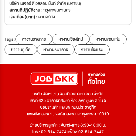
บริษัท เมเจอร์ ดีเวลลอปเม้นท์ จำกัด (มหาชน)
สถานที่ปฏิบัติงาน :
กรุงเทพมหานคร
เงินเดือน(บาท) :
ตามตกลง
Tags :
หางานราชการ
หางานเชียงใหม่
หางานขอนแก่น
หางานภูเก็ต
หางานธนาคาร
หางานโรงแรม
บริษัท จัดหางาน จ๊อบบีเคเค ดอท คอม จำกัด
เลขที่ 625 อาคารทัศนียา ห้องเลขที่ ยูนิต ดี ชั้น 5
ซอยรามคำแหง 39 ถนนประชาอุทิศ
แขวงวังทองหลางเขตวังทองหลาง กรุงเทพฯ 10310
ฝ่ายบริการลูกค้า : จันทร์-เสาร์ 8:30-18:00 น.
โทร : 02-514-7474 แฟ็กซ์ 02-514-7447