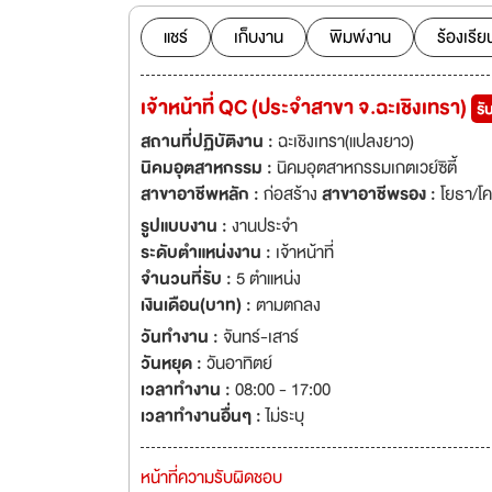
ISO9001-2015 ซึ่ง
แชร์
เก็บงาน
พิมพ์งาน
ร้องเรีย
เจ้าหน้าที่ QC (ประจำสาขา จ.ฉะเชิงเทรา)
รั
สถานที่ปฏิบัติงาน :
ฉะเชิงเทรา(แปลงยาว)
นิคมอุตสาหกรรม :
นิคมอุตสาหกรรมเกตเวย์ซิตี้
สาขาอาชีพหลัก :
ก่อสร้าง
สาขาอาชีพรอง :
โยธา/โค
รูปแบบงาน :
งานประจำ
ระดับตำแหน่งงาน :
เจ้าหน้าที่
จำนวนที่รับ :
5 ตำแหน่ง
เงินเดือน(บาท) :
ตามตกลง
วันทำงาน :
จันทร์-เสาร์
วันหยุด :
วันอาทิตย์
เวลาทำงาน :
08:00 - 17:00
เวลาทำงานอื่นๆ :
ไม่ระบุ
หน้าที่ความรับผิดชอบ