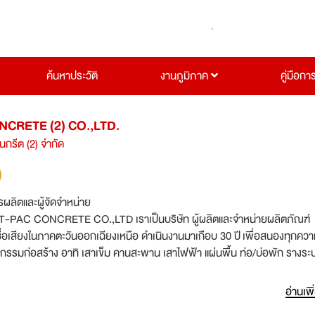
ค้นหาประวัติ
งานภูมิภาค
คู่มือกา
CRETE (2) CO.,LTD.
นกรีต (2) จำกัด
รผลิตและผู้จัดจำหน่าย
-PAC CONCRETE CO.,LTD เราเป็นบริษัท ผู้ผลิตและจำหน่ายผลิตภัณฑ์
ชื่อเสียงในภาคตะวันออกเฉียงเหนือ ดำเนินงานมาเกือบ 30 ปี เพื่อสนองทุกคว
รรมก่อสร้าง อาทิ เสาเข็ม คานสะพาน เสาไฟฟ้า แผ่นพื้น ท่อ/บ่อพัก รางระ
จ ผลิตภัณฑ์ของเราครอบคุลมกลุ่มงานราชการ, บริษัทฯ, กลุ่มผู้รับเหมางาน
 และบุคคลทั่วไป เรามีบริการหลังการขายให้คำแนะนำลูกค้า โดยทีมงานวิศวกรม
อ่านเพิ
ริการอย่างครบวงจร สินค้าของเราได้รับการรับรองมาตรฐาน มอก. และมาตรฐ