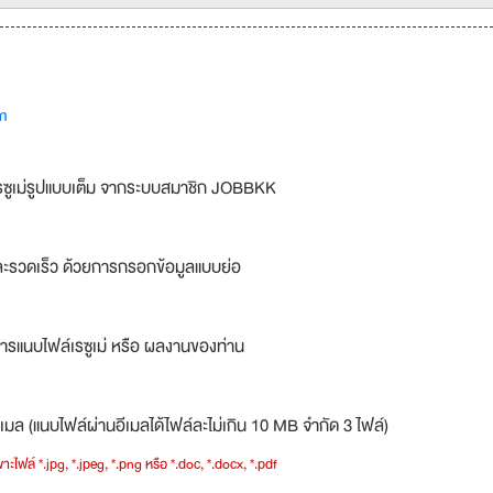
m
รซูเม่รูปแบบเต็ม จากระบบสมาชิก JOBBKK
ละรวดเร็ว ด้วยการกรอกข้อมูลแบบย่อ
ารแนบไฟล์เรซูเม่ หรือ ผลงานของท่าน
เมล (แนบไฟล์ผ่านอีเมลได้ไฟล์ละไม่เกิน 10 MB จำกัด 3 ไฟล์)
าะไฟล์ *.jpg, *.jpeg, *.png หรือ *.doc, *.docx, *.pdf