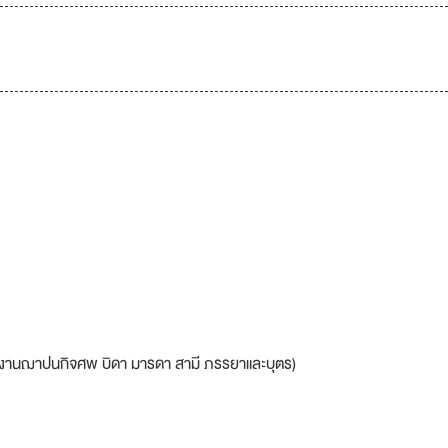
, งานฌาปนกิจศพ บิดา มารดา สามี ภรรยาและบุตร)