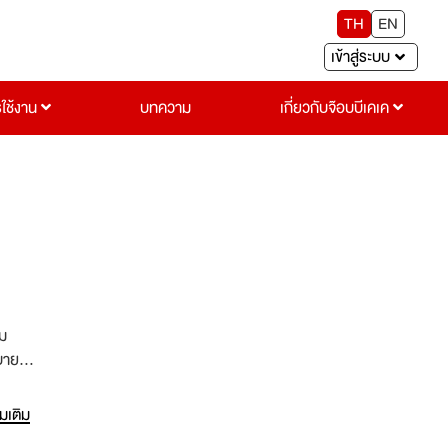
TH
EN
เข้าสู่ระบบ
รใช้งาน
บทความ
เกี่ยวกับจ๊อบบีเคเค
าม
บายน้ำ
ือ
่มเติม
าน