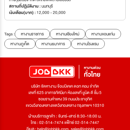
สถานที่ปฏิบัติงาน :
นนทบุรี
เงินเดือน(บาท) :
12,000 - 20,000
Tags :
หางานราชการ
หางานเชียงใหม่
หางานขอนแก่น
หางานภูเก็ต
หางานธนาคาร
หางานโรงแรม
บริษัท จัดหางาน จ๊อบบีเคเค ดอท คอม จำกัด
เลขที่ 625 อาคารทัศนียา ห้องเลขที่ ยูนิต ดี ชั้น 5
ซอยรามคำแหง 39 ถนนประชาอุทิศ
แขวงวังทองหลางเขตวังทองหลาง กรุงเทพฯ 10310
ฝ่ายบริการลูกค้า : จันทร์-เสาร์ 8:30-18:00 น.
โทร : 02-514-7474 แฟ็กซ์ 02-514-7447
อีเมล :
help@jobbkk.com
,
sales@jobbkk.com