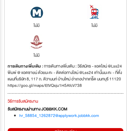
ไม่มี
ไม่มี
ไม่มี
การเดินทางเพิ่มเติม :
การเดินทางเพิ่มเติม : วิธีสมัคร - แอดไลน์ @Lss24
พิมพ์ @ แอดซายน์ ด้วยนะคะ - ติดต่อทางไลน์ @Lss24 เท่านั้นนะคะ - ที่ตั้ง
แผนที่บริษัท 8, 117 ถ. ติวานนท์ บ้านใหม่ อำเภอปากเกร็ด นนทบุรี 11120
https://goo.gl/maps/EtVQsju1H5AfcV738
วิธีการรับสมัครงาน
รับสมัครงานผ่านทาง JOBBKK.COM
hr_58854_1262872@applywork.jobbkk.com