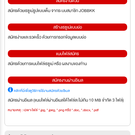
สมัครงานด่วน
สมัครด้วยเรซูเม่รูปแบบเต็ม จากระบบสมาชิก JOBBKK
สร้างเรซูเม่แบบย่อ
สมัครง่ายและรวดเร็ว ด้วยการกรอกข้อมูลแบบย่อ
แนบไฟล์สมัคร
สมัครด้วยการแนบไฟล์เรซูเม่ หรือ ผลงานของท่าน
สมัครงานผ่านอีเมล
คลิกที่นี่เพื่อดูวิธีการใช้งานสมัครด้วยอีเมล
สมัครผ่านอีเมล (แนบไฟล์ผ่านอีเมลได้ไฟล์ละไม่เกิน 10 MB จำกัด 3 ไฟล์)
หมายเหตุ : เฉพาะไฟล์ *.jpg, *.jpeg, *.png หรือ *.doc, *.docx, *.pdf