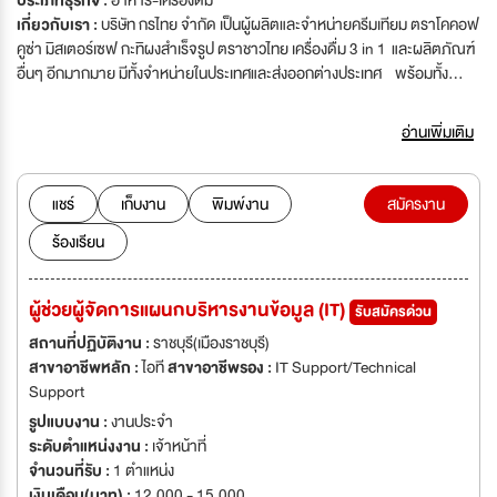
ประเภทธุรกิจ :
อาหาร-เครื่องดื่ม
เกี่ยวกับเรา :
บริษัท กรไทย จำกัด เป็นผู้ผลิตและจำหน่ายครีมเทียม ตราโคคอฟ
คูซ่า มิสเตอร์เซฟ กะทิผงสำเร็จรูป ตราชาวไทย เครื่องดื่ม 3 in 1 และผลิตภัณฑ์
อื่นๆ อีกมากมาย มีทั้งจำหน่ายในประเทศและส่งออกต่างประเทศ พร้อมทั้ง
รับจ้างผลิตสินค้าป้อนให้ธุรกิจและอุตสาหกรรมอื่นๆ บริษัทฯ ดำเนินกิจการมา
มากว่า 40 ปี มีโรงงานอยู่ที่จังหวัดราชุบรีและมีสำนักงานอยู่ที่กรุงเทพฯ
อ่านเพิ่มเติม
แชร์
เก็บงาน
พิมพ์งาน
สมัครงาน
ร้องเรียน
ผู้ช่วยผู้จัดการแผนกบริหารงานข้อมูล (IT)
รับสมัครด่วน
สถานที่ปฏิบัติงาน :
ราชบุรี(เมืองราชบุรี)
สาขาอาชีพหลัก :
ไอที
สาขาอาชีพรอง :
IT Support/Technical
Support
รูปแบบงาน :
งานประจำ
ระดับตำแหน่งงาน :
เจ้าหน้าที่
จำนวนที่รับ :
1 ตำแหน่ง
เงินเดือน(บาท) :
12,000 - 15,000