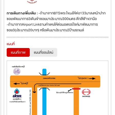
การเดินทางเพิ่มเติม :
-ถ้ามาจากBTSพระโขนงให้ต่อ133มาลงหน้าปาก
ซอยพัฒนาการ3เดินเข้าซอยมาประมาณ300เมตร ตึกสีฟ้าขวามือ
-ถ้ามาจากAirport Linkรามคำแหงให้ต่อมอเตอร์ไซค์มาพัฒนาการ
ซอย3(ประมาณ20บาท) หรือเดินมาประมาณ2ป้ายรถเมล์
แผนที่
แผนที่ภาพ
แผนที่ออนไลน์