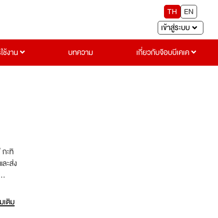
TH
EN
เข้าสู่ระบบ
รใช้งาน
บทความ
เกี่ยวกับจ๊อบบีเคเค
 กะทิ
และส่ง
่มเติม