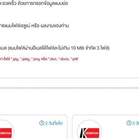
ละรวดเร็ว ด้วยการกรอกข้อมูลแบบย่อ
ารแนบไฟล์เรซูเม่ หรือ ผลงานของท่าน
เมล (แนบไฟล์ผ่านอีเมลได้ไฟล์ละไม่เกิน 10 MB จำกัด 3 ไฟล์)
าะไฟล์ *.jpg, *.jpeg, *.png หรือ *.doc, *.docx, *.pdf
2 วันที่แล้ว
2 วัน