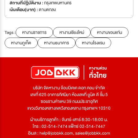
สถานที่ปฏิบัติงาน :
กรุงเทพมหานคร
เงินเดือน(บาท) :
ตามตกลง
Tags :
หางานราชการ
หางานเชียงใหม่
หางานขอนแก่น
หางานภูเก็ต
หางานธนาคาร
หางานโรงแรม
บริษัท จัดหางาน จ๊อบบีเคเค ดอท คอม จำกัด
เลขที่ 625 อาคารทัศนียา ห้องเลขที่ ยูนิต ดี ชั้น 5
ซอยรามคำแหง 39 ถนนประชาอุทิศ
แขวงวังทองหลางเขตวังทองหลาง กรุงเทพฯ 10310
ฝ่ายบริการลูกค้า : จันทร์-เสาร์ 8:30-18:00 น.
โทร : 02-514-7474 แฟ็กซ์ 02-514-7447
อีเมล :
help@jobbkk.com
,
sales@jobbkk.com