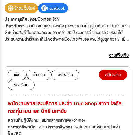
เข้าชมเว็บไซต์
Facebook
ประเภทธุรกิจ :
คอมพิวเตอร์-ไอที
เกี่ยวกับเรา :
บริษัท คอมเซเว่น จำกัด (มหาชน) เราเป็นผู้นำอันดับ 1 ในด้านการ
จำหน่ายสินค้าไอทีตลอดระยะเวลากว่า 20 ปี ของการดำเนินธุรกิจ บริษัทได้
ประสบความสำเร็จและเติบโตอย่างต่อเนื่องโดยทำยอดขายได้สูงสุดกว่า 2 หมื่น
ล้านบาทเป็นรายแรก เรามีร้านค้าปลีกภายใต้ชื่อ BaNANA , BaNANA Mobile
BKK,Kingkong Phone นอกจากนี้เรายังเป็นตัวแทนจำหน่ายสินค้าระดับพรีเมี่
อ่านเพิ่มเติม
ยมแบรนด์ Apple ภายใต้ชื่อร้าน Studio7 และ Store ที่มีสาขามากที่สุดใน
ประเทศไทย ขอเชิญทุกท่านมาเป็นส่วนหนึ่งกับประสบการณ์ดีที่สุดของเรา อีกทั้ง
ยังได้ใกล้ชิดกับนวัตกรรมชั้นเยี่ยมอยู่เสมอ มาร่วมคว้าโอกาสดีๆ ร่วมพัฒนาและ
แชร์
เก็บงาน
พิมพ์งาน
สมัครงาน
เติบโตไปพร้อมกับเรา "ครอบครัวคอมเซเว่น" #WeAreCOM7 Com7 Public
ร้องเรียน
Company Limited, We are a leader in the retail business of IT
products. We do business by delivering a great customer experience
through the distribution of IT products computers, mobile phones,
พนักงานขายและบริการ ประจำ True Shop สาขา โลตัส
tablets, IT products, and accessories to our customers.
กระทุ่มแบน และ บิ๊กซี มหาชัย
สถานที่ปฏิบัติงาน :
สมุทรสาคร(ทุกเขต/อำเภอ)
สาขาอาชีพหลัก :
ขาย
สาขาอาชีพรอง :
พนักงานแนะนำสินค้าประจำ
ร้าน/PC