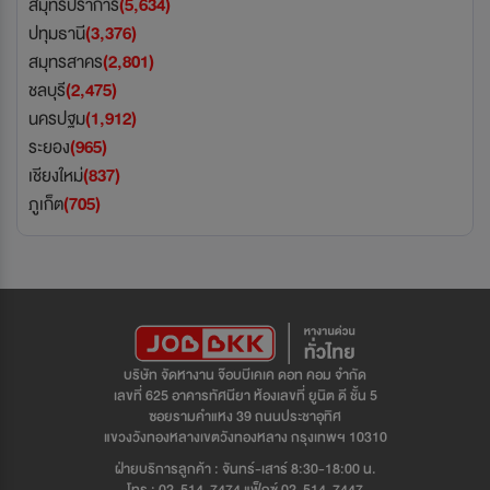
สมุทรปราการ
(5,634)
ปทุมธานี
(3,376)
สมุทรสาคร
(2,801)
ชลบุรี
(2,475)
นครปฐม
(1,912)
ระยอง
(965)
เชียงใหม่
(837)
ภูเก็ต
(705)
บริษัท จัดหางาน จ๊อบบีเคเค ดอท คอม จำกัด
เลขที่ 625 อาคารทัศนียา ห้องเลขที่ ยูนิต ดี ชั้น 5
ซอยรามคำแหง 39 ถนนประชาอุทิศ
แขวงวังทองหลางเขตวังทองหลาง กรุงเทพฯ 10310
ฝ่ายบริการลูกค้า : จันทร์-เสาร์ 8:30-18:00 น.