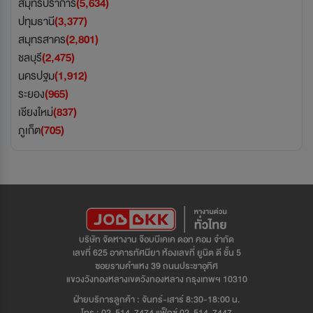
สมุทรปราการ
(5,634)
ปทุมธานี
(3,377)
สมุทรสาคร
(2,801)
ชลบุรี
(2,475)
นครปฐม
(1,912)
ระยอง
(965)
เชียงใหม่
(837)
ภูเก็ต
(705)
บริษัท จัดหางาน จ๊อบบีเคเค ดอท คอม จำกัด
เลขที่ 625 อาคารทัศนียา ห้องเลขที่ ยูนิต ดี ชั้น 5
ซอยรามคำแหง 39 ถนนประชาอุทิศ
แขวงวังทองหลางเขตวังทองหลาง กรุงเทพฯ 10310
ฝ่ายบริการลูกค้า : จันทร์-เสาร์ 8:30-18:00 น.