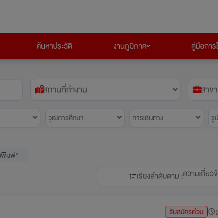
ค้นหาประวัติ
งานภูมิภาค
คู่มือการ
สถานที่ทำงาน
สาขา
วุฒิการศึกษา
การเดินทาง
รู
งพิมพ์"
ความเกี่ยวข
เรียงลำดับตาม :
รับสมัครด่วน
2