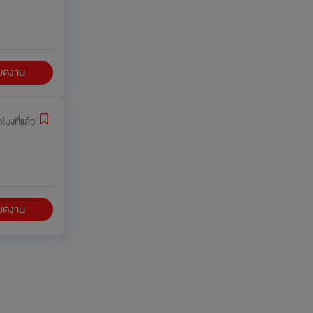
ียดงาน
วโมงที่แล้ว
ียดงาน