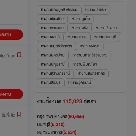
หางานนิคมอุตสาหกรรม
หางานโรงแรม
หางานเชียงใหม่
หางานภูเก็ต
หางานขอนแก่น
หางานตรัง
หางานเชียงราย
ียดงาน
หางานชลบุรี
หางานระยอง
หางานนนทบุรี
หางานสมุทรปราการ
หางานสงขลา
หางานนครปฐม
หางานนครศรีธรรมราช
่วโมงที่แล้ว
หางานปทุมธานี
หางานพิษณุโลก
หางานสุราษฎร์ธานี
หางานสมุทรสาคร
หางานสระบุรี
หางานอุดรธานี
ียดงาน
งานทั้งหมด
115,023
อัตรา
 วันที่แล้ว
กรุงเทพมหานคร
(80,655)
นนทบุรี
(6,310)
สมุทรปราการ
(5,634)