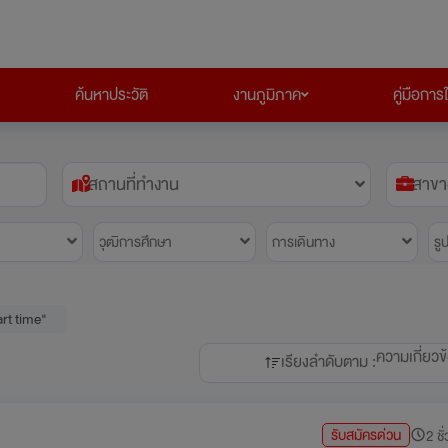
ค้นหาประวัติ
งานภูมิภาค
คู่มือการ
สถานที่ทำงาน
สาขา
วุฒิการศึกษา
การเดินทาง
รู
rt time"
ความเกี่ยวข
เรียงลำดับตาม :
รับสมัครด่วน
2 ชั