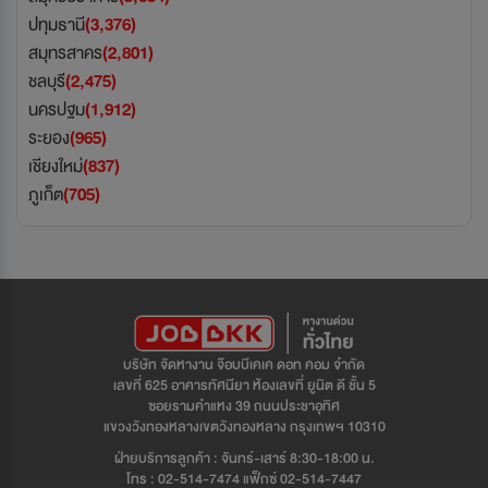
ปทุมธานี
(3,376)
สมุทรสาคร
(2,801)
ชลบุรี
(2,475)
นครปฐม
(1,912)
ระยอง
(965)
เชียงใหม่
(837)
ภูเก็ต
(705)
บริษัท จัดหางาน จ๊อบบีเคเค ดอท คอม จำกัด
เลขที่ 625 อาคารทัศนียา ห้องเลขที่ ยูนิต ดี ชั้น 5
ซอยรามคำแหง 39 ถนนประชาอุทิศ
แขวงวังทองหลางเขตวังทองหลาง กรุงเทพฯ 10310
ฝ่ายบริการลูกค้า : จันทร์-เสาร์ 8:30-18:00 น.
โทร : 02-514-7474 แฟ็กซ์ 02-514-7447