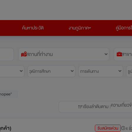
ค้นหาประวัติ
งานภูมิภาค
คู่มือการ
สถานที่ทำงาน
สาขา
วุฒิการศึกษา
การเดินทาง
รู
Shopee"
ความเกี่ยวข
เรียงลำดับตาม :
ูกค้า)
รับสมัครด่วน
4 ชั