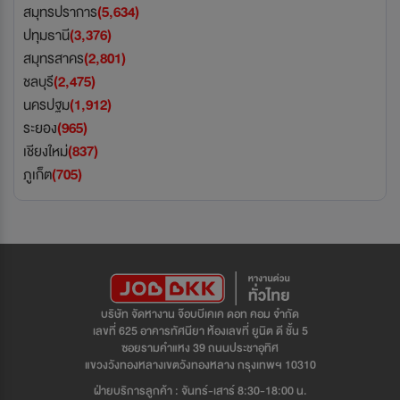
สมุทรปราการ
(5,634)
ปทุมธานี
(3,376)
สมุทรสาคร
(2,801)
ชลบุรี
(2,475)
นครปฐม
(1,912)
ระยอง
(965)
เชียงใหม่
(837)
ภูเก็ต
(705)
บริษัท จัดหางาน จ๊อบบีเคเค ดอท คอม จำกัด
เลขที่ 625 อาคารทัศนียา ห้องเลขที่ ยูนิต ดี ชั้น 5
ซอยรามคำแหง 39 ถนนประชาอุทิศ
แขวงวังทองหลางเขตวังทองหลาง กรุงเทพฯ 10310
ฝ่ายบริการลูกค้า : จันทร์-เสาร์ 8:30-18:00 น.