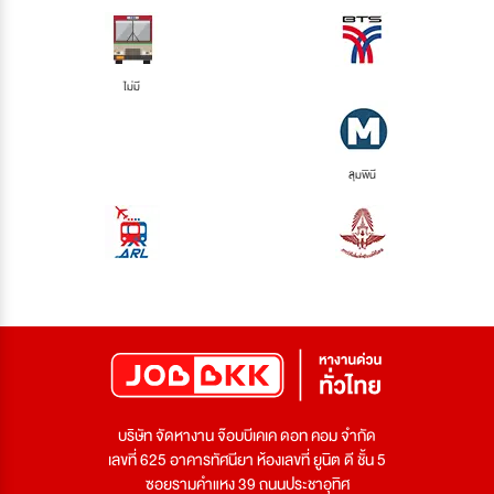
ไม่มี
ลุมพินี
บริษัท จัดหางาน จ๊อบบีเคเค ดอท คอม จำกัด
เลขที่ 625 อาคารทัศนียา ห้องเลขที่ ยูนิต ดี ชั้น 5
ซอยรามคำแหง 39 ถนนประชาอุทิศ