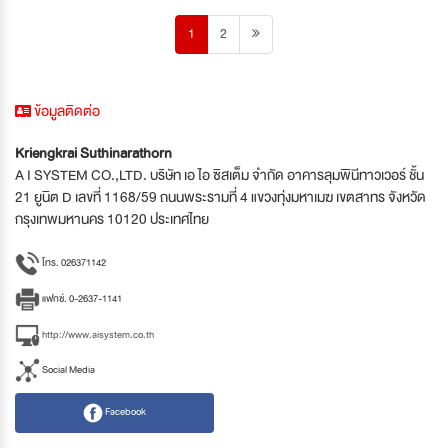
1
2
ข้อมูลติดต่อ
Kriengkrai Suthinarathorn
A I SYSTEM CO.,LTD. บริษัท เอ ไอ ซิสเต็ม จำกัด อาคารลุมพินีทาวเวอร์ ชั้น
21 ยูนิต D เลขที่ 1168/59 ถนนพระรามที่ 4 แขวงทุ่งมหาเมฆ เขตสาทร จังหวัด
กรุงเทพมหานคร 10120 ประเทศไทย
โทร. 026371142
แฟกซ์. 0-2637-1141
http://www.aisystem.co.th
Social Media
Facebook