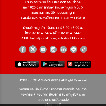
บริษัท จัดหางาน จ๊อบบีเคเค ดอท คอม จำกัด
เลขที่ 625 อาคารทัศนียา ห้องเลขที่ ยูนิต ดี ชั้น 5
ซอยรามคำแหง 39 ถนนประชาอุทิศ
แขวงวังทองหลางเขตวังทองหลาง กรุงเทพฯ 10310
ฝ่ายบริการลูกค้า : จันทร์-เสาร์ 8:30-18:00 น.
โทร : 02-514-7474 แฟ็กซ์ 02-514-7447
อีเมล :
help@jobbkk.com
,
sales@jobbkk.com
JOBBKK.COM © สงวนลิขสิทธิ์ All Right Reserved
ข้อตกลงและเงื่อนไขการใช้บริการสมาชิกผู้ประกอบการ
ข้อตกลงและเงื่อนไขการใช้บริการสมาชิกผู้สมัครงาน
นโยบายความเป็นส่วนตัว
นโยบายคุกกี้