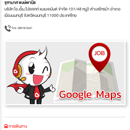
จุฑามาศ พงษ์พานิช
บริษัท ไอ.เอ็ม.โปรเจคท์ แมเนจเม้นต์ จำกัด 101/48 หมู่2 ตำบลไทรม้า อำเภอ
เมืองนนทบุรี จังหวัดนนทบุรี 11000 ประเทศไทย
โทร. 0951974047
การเดินทาง