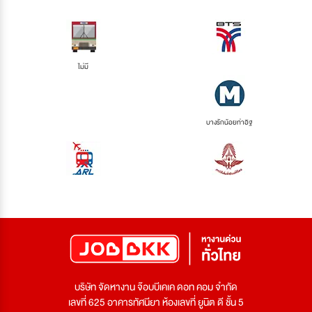
ไม่มี
บางรักน้อยท่าอิฐ
บริษัท จัดหางาน จ๊อบบีเคเค ดอท คอม จำกัด
เลขที่ 625 อาคารทัศนียา ห้องเลขที่ ยูนิต ดี ชั้น 5