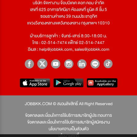
บริษัท จัดหางาน จ๊อบบีเคเค ดอท คอม จำกัด
เลขที่ 625 อาคารทัศนียา ห้องเลขที่ ยูนิต ดี ชั้น 5
ซอยรามคำแหง 39 ถนนประชาอุทิศ
แขวงวังทองหลางเขตวังทองหลาง กรุงเทพฯ 10310
ฝ่ายบริการลูกค้า : จันทร์-เสาร์ 8:30-18:00 น.
โทร : 02-514-7474 แฟ็กซ์ 02-514-7447
อีเมล :
help@jobbkk.com
,
sales@jobbkk.com
JOBBKK.COM © สงวนลิขสิทธิ์ All Right Reserved
ข้อตกลงและเงื่อนไขการใช้บริการสมาชิกผู้ประกอบการ
ข้อตกลงและเงื่อนไขการใช้บริการสมาชิกผู้สมัครงาน
นโยบายความเป็นส่วนตัว
นโยบายคุกกี้