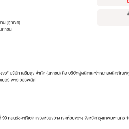
0
จ
าน (ทุกเขต)
ด มหาชน
รบวงจร” บริษัท เสริมสุข จำกัด (มหาชน) คือ บริษัทผู้ผลิตและจำหน่ายผลิตภัณฑ
แรงเยอร์ พาวเวอร์พลัส
ที่ 90 ถนนรัชดาภิเษก แขวงห้วยขวาง เขตห้วยขวาง จังหวัดกรุงเทพมหานคร 