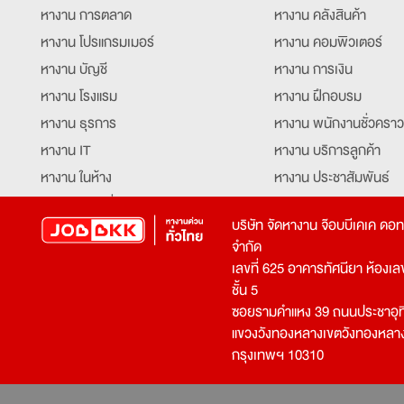
หางาน การตลาด
หางาน คลังสินค้า
หางาน โปรแกรมเมอร์
หางาน คอมพิวเตอร์
หางาน บัญชี
หางาน การเงิน
หางาน โรงแรม
หางาน ฝึกอบรม
หางาน ธุรการ
หางาน พนักงานชั่วคราว
หางาน IT
หางาน บริการลูกค้า
หางาน ในห้าง
หางาน ประชาสัมพันธ์
หางาน ท่องเที่ยว
หางาน รับโทรศัพท์
บริษัท จัดหางาน จ๊อบบีเคเค ดอ
หางาน จัดซื้อ
หางาน ประสานงาน
จำกัด
หางาน การขาย
หางาน จองตั๋ว
เลขที่ 625 อาคารทัศนียา ห้องเลขที
หางาน คีย์ข้อมูล
หางาน ร้านอาหาร
ชั้น 5
ซอยรามคำแหง 39 ถนนประชาอุท
หางาน บุคคล
หางาน กุ๊ก
แขวงวังทองหลางเขตวังทองหลา
หางาน วิศวกร
หางาน นักศึกษาฝึกงาน
กรุงเทพฯ 10310
หางาน เจ้าหน้าที่รักษาความปลอดภัย
หางาน Mobile Applica
Developer
หางาน พนักงานขับรถ