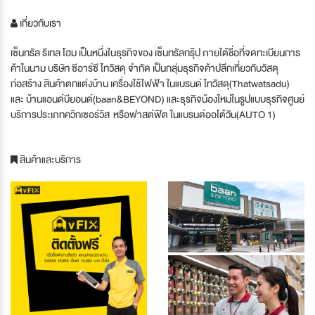
เกี่ยวกับเรา
เซ็นทรัล รีเทล โฮม เป็นหนึ่งในธุรกิจของ เซ็นทรัลกรุ๊ป ภายใต้ชื่อที่จดทะเบียนการ
ค้าในนาม บริษัท ซีอาร์ซี ไทวัสดุ จำกัด เป็นกลุ่มธุรกิจค้าปลีกเกี่ยวกับวัสดุ
ก่อสร้าง สินค้าตกแต่งบ้าน เครื่องใช้ไฟฟ้า ในแบรนด์ ไทวัสดุ(Thatwatsadu)
และ บ้านแอนด์บียอนด์(baan&BEYOND) และธุรกิจน้องใหม่ในรูปแบบธุรกิจศูนย์
บริการประเภทควิกเซอร์วิส หรือฟาสต์ฟิต ในแบรนด์ออโต้วัน(AUTO 1)
สินค้าและบริการ