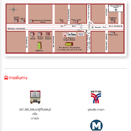
การเดินทาง
207,365,558,รถตู้ที่ไปชลบุรี
อุดมสุข บางนา
หรือ
บางบ่อ