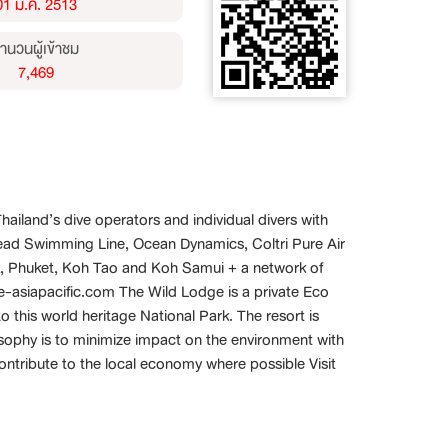
01 ม.ค. 2513
ำนวนผู้เข้าชม
7,469
ailand’s dive operators and individual divers with
 Head Swimming Line, Ocean Dynamics, Coltri Pure Air
, Phuket, Koh Tao and Koh Samui + a network of
e-asiapacific.com The Wild Lodge is a private Eco
 this world heritage National Park. The resort is
osophy is to minimize impact on the environment with
ntribute to the local economy where possible Visit