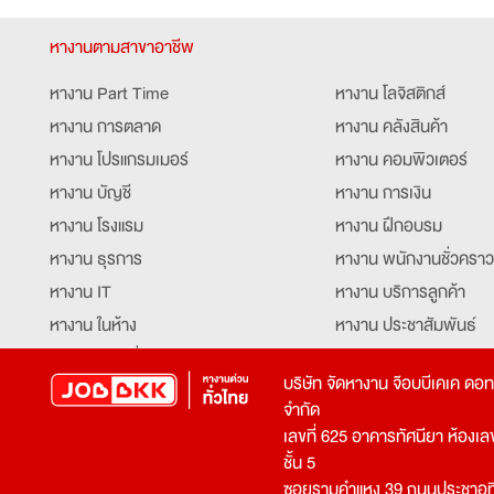
หางานตามสาขาอาชีพ
หางาน Part Time
หางาน โลจิสติกส์
หางาน การตลาด
หางาน คลังสินค้า
หางาน โปรแกรมเมอร์
หางาน คอมพิวเตอร์
หางาน บัญชี
หางาน การเงิน
หางาน โรงแรม
หางาน ฝึกอบรม
หางาน ธุรการ
หางาน พนักงานชั่วคราว
หางาน IT
หางาน บริการลูกค้า
หางาน ในห้าง
หางาน ประชาสัมพันธ์
หางาน ท่องเที่ยว
หางาน รับโทรศัพท์
บริษัท จัดหางาน จ๊อบบีเคเค ดอ
หางาน จัดซื้อ
หางาน ประสานงาน
จำกัด
หางาน การขาย
หางาน จองตั๋ว
เลขที่ 625 อาคารทัศนียา ห้องเลขที
หางาน คีย์ข้อมูล
หางาน ร้านอาหาร
ชั้น 5
ซอยรามคำแหง 39 ถนนประชาอุท
หางาน บุคคล
หางาน กุ๊ก