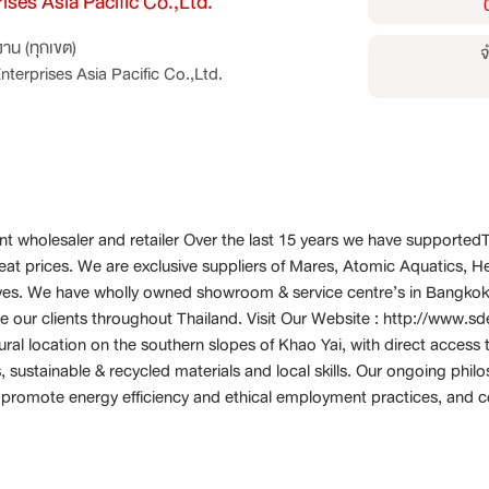
ises Asia Pacific Co.,Ltd.
าน (ทุกเขต)
จ
terprises Asia Pacific Co.,Ltd.
t wholesaler and retailer Over the last 15 years we have supportedTh
reat prices. We are exclusive suppliers of Mares, Atomic Aquatics,
es. We have wholly owned showroom & service centre’s in Bangkok
 our clients throughout Thailand. Visit Our Website : http://www.sd
al location on the southern slopes of Khao Yai, with direct access to
 sustainable & recycled materials and local skills. Our ongoing phil
promote energy efficiency and ethical employment practices, and co