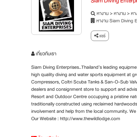
Siam Diving Enterpr
หางาน
>
หางาน
>
หาง
หางาน Siam Diving En
แชร์
เกี่ยวกับเรา
Siam Diving Enterprises..Thailand’s leading equipmen
high quality diving and water sports equipment at g
Compressors, Coltri Scuba Tanks & San-O-Sub Valv
dealers and consignment store to support and advise
Resort and Outdoor Centre occupying a pristine natur
traditionally constructed using reclaimed hardwoods,
involvement and help from the local community. We 
Our Website : http://www.thewildlodge.com