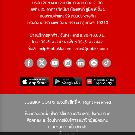
บริษัท จัดหางาน จ๊อบบีเคเค ดอท คอม จำกัด
เลขที่ 625 อาคารทัศนียา ห้องเลขที่ ยูนิต ดี ชั้น 5
ซอยรามคำแหง 39 ถนนประชาอุทิศ
แขวงวังทองหลางเขตวังทองหลาง กรุงเทพฯ 10310
ฝ่ายบริการลูกค้า : จันทร์-เสาร์ 8:30-18:00 น.
โทร : 02-514-7474 แฟ็กซ์ 02-514-7447
อีเมล :
help@jobbkk.com
,
sales@jobbkk.com
JOBBKK.COM © สงวนลิขสิทธิ์ All Right Reserved
ข้อตกลงและเงื่อนไขการใช้บริการสมาชิกผู้ประกอบการ
ข้อตกลงและเงื่อนไขการใช้บริการสมาชิกผู้สมัครงาน
นโยบายความเป็นส่วนตัว
นโยบายคุกกี้