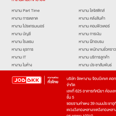
หางาน Part Time
หางาน โลจิสติกส์
หางาน การตลาด
หางาน คลังสินค้า
หางาน โปรแกรมเมอร์
หางาน คอมพิวเตอร์
หางาน บัญชี
หางาน การเงิน
หางาน โรงแรม
หางาน ฝึกอบรม
หางาน ธุรการ
หางาน พนักงานชั่วคราว
หางาน IT
หางาน บริการลูกค้า
หางาน ในห้าง
หางาน ประชาสัมพันธ์
หางาน ท่องเที่ยว
หางาน รับโทรศัพท์
บริษัท จัดหางาน จ๊อบบีเคเค ดอ
หางาน จัดซื้อ
หางาน ประสานงาน
จำกัด
หางาน การขาย
หางาน จองตั๋ว
เลขที่ 625 อาคารทัศนียา ห้องเลขที
หางาน คีย์ข้อมูล
หางาน ร้านอาหาร
ชั้น 5
ซอยรามคำแหง 39 ถนนประชาอุท
หางาน บุคคล
หางาน กุ๊ก
แขวงวังทองหลางเขตวังทองหลา
หางาน วิศวกร
หางาน นักศึกษาฝึกงาน
กรุงเทพฯ 10310