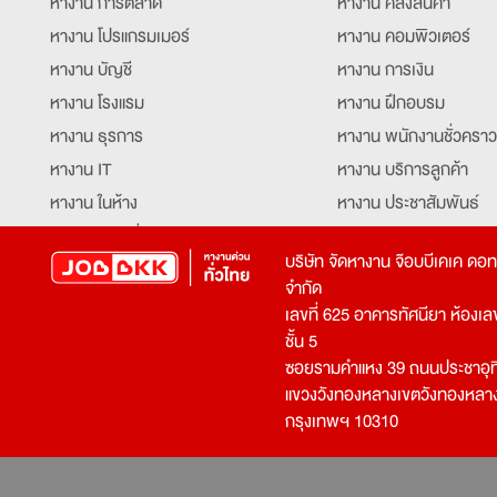
หางาน การตลาด
หางาน คลังสินค้า
หางาน โปรแกรมเมอร์
หางาน คอมพิวเตอร์
หางาน บัญชี
หางาน การเงิน
หางาน โรงแรม
หางาน ฝึกอบรม
หางาน ธุรการ
หางาน พนักงานชั่วคราว
หางาน IT
หางาน บริการลูกค้า
หางาน ในห้าง
หางาน ประชาสัมพันธ์
หางาน ท่องเที่ยว
หางาน รับโทรศัพท์
บริษัท จัดหางาน จ๊อบบีเคเค ดอ
หางาน จัดซื้อ
หางาน ประสานงาน
จำกัด
หางาน การขาย
หางาน จองตั๋ว
เลขที่ 625 อาคารทัศนียา ห้องเลขที
หางาน คีย์ข้อมูล
หางาน ร้านอาหาร
ชั้น 5
ซอยรามคำแหง 39 ถนนประชาอุท
หางาน บุคคล
หางาน กุ๊ก
แขวงวังทองหลางเขตวังทองหลา
หางาน วิศวกร
หางาน นักศึกษาฝึกงาน
กรุงเทพฯ 10310
หางาน เจ้าหน้าที่รักษาความปลอดภัย
หางาน Mobile Applica
Developer
หางาน พนักงานขับรถ
หางาน ล่ามแปลภาษา