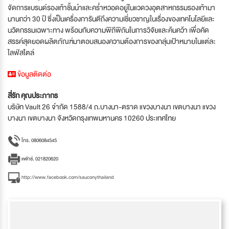
จัดการแบรนด์รองเท้าชั้นนำและคร่ำหวอดอยู่ในแวดวงอุตสาหกรรมรองเท้ามา
นานกว่า 30 ปี ซึ่งเป็นเครื่องการันตีถึงความเชี่ยวชาญในเรื่องของเทคโนโลยีและ
นวัตกรรมเฉพาะทาง พร้อมกับความพิถีพิถันในการวิจัยและค้นคว้า เพื่อคัด
สรรค์สุดยอดผลิตภัณฑ์มาตอบสนองความต้องการของกลุ่มเป้าหมายในแต่ละ
ไลฟ์สไตล์
ข้อมูลติดต่อ
สี่รัก คุณประภากร
บริษัท Vault 26 จำกัด 1588/4 ถ.บางนา-ตราด แขวงบางนา เขตบางนา แขวง
บางนา เขตบางนา จังหวัดกรุงเทพมหานคร 10260 ประเทศไทย
โทร. 0806084545
แฟกซ์. 021820620
http://www.facebook.com/sauconythailand