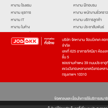
หางาน โรงแรม
หางาน ฝึกอบรม
หางาน ธุรการ
หางาน พนักงานชั่วคราว
หางาน IT
หางาน บริการลูกค้า
หางาน ในห้าง
หางาน ประชาสัมพันธ์
หางาน ท่องเที่ยว
หางาน รับโทรศัพท์
บริษัท จัดหางาน จ๊อบบีเคเค ดอ
หางาน จัดซื้อ
หางาน ประสานงาน
จำกัด
หางาน การขาย
หางาน จองตั๋ว
เลขที่ 625 อาคารทัศนียา ห้องเลขที
หางาน คีย์ข้อมูล
หางาน ร้านอาหาร
ชั้น 5
ซอยรามคำแหง 39 ถนนประชาอุท
หางาน บุคคล
หางาน กุ๊ก
แขวงวังทองหลางเขตวังทองหลา
หางาน วิศวกร
หางาน นักศึกษาฝึกงาน
กรุงเทพฯ 10310
หางาน เจ้าหน้าที่รักษาความปลอดภัย
หางาน Mobile Applica
Developer
หางาน พนักงานขับรถ
หางาน ล่ามแปลภาษา
หางาน ผู้จัดการ
บริการสรรหาพนักงาน
ข้อตกลงและเงื่อนไขการใช้บริการสมาช
โปรแกรมเมอร์
บริษัทจัดหางาน
เจ้าหน้าที่ความปลอดภัย