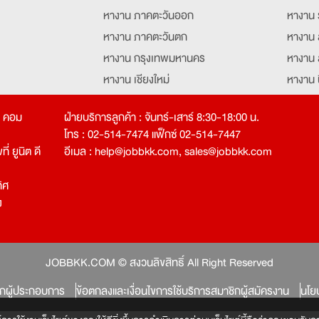
หางาน ภาคตะวันออก
หางาน 
หางาน ภาคตะวันตก
หางาน 
หางาน กรุงเทพมหานคร
หางาน 
หางาน เชียงใหม่
หางาน 
หางาน ฉะเชิงเทรา
หางานอ
ท คอม
ฝ่ายบริการลูกค้า : จันทร์-เสาร์ 8:30-18:00 น.
โทร : 02-514-7474 แฟ็กซ์ 02-514-7447
่ ยูนิต ดี
อีเมล :
help@jobbkk.com
,
sales@jobbkk.com
ิศ
ง
tion
JOBBKK.COM © สงวนลิขสิทธิ์ All Right Reserved
ิกผู้ประกอบการ
ข้อตกลงและเงื่อนไขการใช้บริการสมาชิกผู้สมัครงาน
นโย