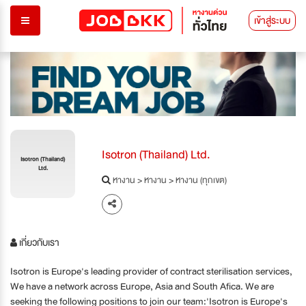
เข้าสู่ระบบ
Isotron (Thailand) Ltd.
Isotron (Thailand)
Ltd.
หางาน
>
หางาน
>
หางาน (ทุกเขต)
เกี่ยวกับเรา
Isotron is Europe's leading provider of contract sterilisation services,
We have a network across Europe, Asia and South Afica. We are
seeking the following positions to join our team:'Isotron is Europe's