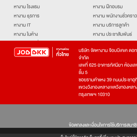
หางาน โรงแรม
หางาน ฝึกอบรม
หางาน ธุรการ
หางาน พนักงานชั่วคราว
หางาน IT
หางาน บริการลูกค้า
หางาน ในห้าง
หางาน ประชาสัมพันธ์
หางาน ท่องเที่ยว
หางาน รับโทรศัพท์
บริษัท จัดหางาน จ๊อบบีเคเค ดอ
หางาน จัดซื้อ
หางาน ประสานงาน
จำกัด
หางาน การขาย
หางาน จองตั๋ว
เลขที่ 625 อาคารทัศนียา ห้องเลขที
หางาน คีย์ข้อมูล
หางาน ร้านอาหาร
ชั้น 5
ซอยรามคำแหง 39 ถนนประชาอุท
หางาน บุคคล
หางาน กุ๊ก
แขวงวังทองหลางเขตวังทองหลา
หางาน วิศวกร
หางาน นักศึกษาฝึกงาน
กรุงเทพฯ 10310
หางาน เจ้าหน้าที่รักษาความปลอดภัย
หางาน Mobile Applica
Developer
หางาน พนักงานขับรถ
หางาน ล่ามแปลภาษา
หางาน ผู้จัดการ
บริการสรรหาพนักงาน
ข้อตกลงและเงื่อนไขการใช้บริการสมาช
โปรแกรมเมอร์
บริษัทจัดหางาน
เจ้าหน้าที่ความปลอดภัย