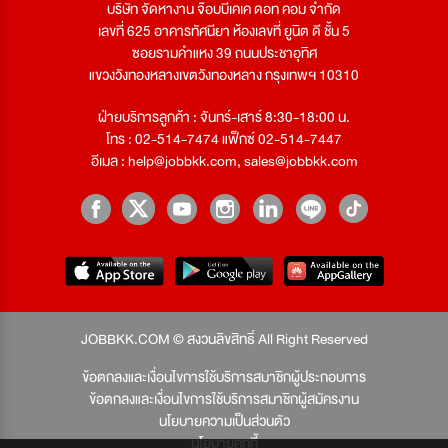
บริษัท จัดหางาน จ๊อบบีเคเค ดอท คอม จำกัด
เลขที่ 625 อาคารทัศนียา ห้องเลขที่ ยูนิต ดี ชั้น 5
ซอยรามคำแหง 39 ถนนประชาอุทิศ
แขวงวังทองหลางเขตวังทองหลาง กรุงเทพฯ 10310
ฝ่ายบริการลูกค้า : จันทร์-เสาร์ 8:30-18:00 น.
โทร : 02-514-7474 แฟ็กซ์ 02-514-7447
อีเมล :
help@jobbkk.com
,
sales@jobbkk.com
JOBBKK.COM © สงวนลิขสิทธิ์ All Right Reserved
ข้อตกลงและเงื่อนไขการใช้บริการสมาชิกผู้ประกอบการ
ข้อตกลงและเงื่อนไขการใช้บริการสมาชิกผู้สมัครงาน
นโยบายความเป็นส่วนตัว
นโยบายคุกกี้