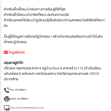
สำหรับเด็กเล็กแนะนำช่องทางการเรียนรู้ที่ดีที่สุด
สำหรับเด็กโตแนะนำอาชีพที่เหมาะสมกับความถนัด
สำหรับบุคคลทั่วไปแนะนำรูปแบบปฏิสัมพันธ์ระหว่างบุคคลและไลฟ์สไตล์ที่เหมาะ
สม
เป็นผู้ให้ข้อมูลทางเลือกแก่ผู้ปกครอง / สร้างกิจกรรมส่งเสริมความเข้าใจในตัว
เด็กและผู้ปกครอง
ข้อมูลติดต่อ
นฤมล อยู่สาโก
ปวีณ์พร กรุดทองกุล 645/4 หมู่บ้าน Soul ซ.ลาดพร้าว 112 (ข้างโรงเรียน
บดินทร์เดชา) พลับพลา เขตวังทองหลาง จังหวัดกรุงเทพมหานคร 10310
ประเทศไทย
โทร. 021589912
แฟกซ์. 021589912
http://www.talentdetective.co.th