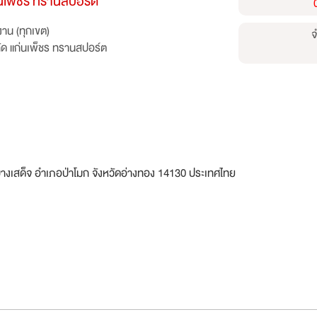
ก่นเพ็ชร ทรานสปอร์ต
าน (ทุกเขต)
จ
กัด แก่นเพ็ชร ทรานสปอร์ต
ลบางเสด็จ อำเภอป่าโมก จังหวัดอ่างทอง 14130 ประเทศไทย